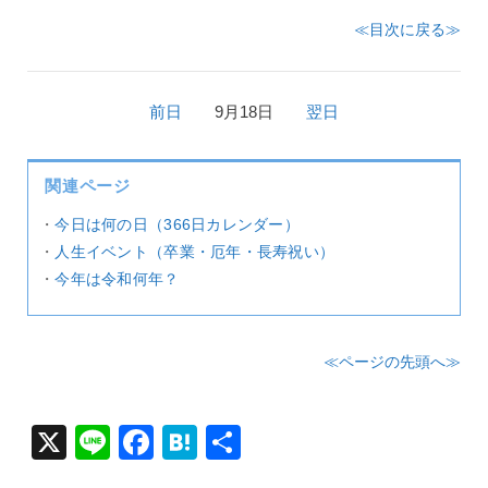
≪目次に戻る≫
前日
9月18日
翌日
関連ページ
・
今日は何の日（366日カレンダー）
・
人生イベント（卒業・厄年・長寿祝い）
・
今年は令和何年？
≪ページの先頭へ≫
X
Li
F
H
共
n
a
at
有