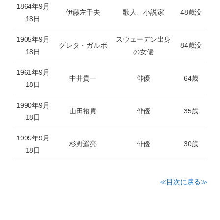
1864年9月
伊藤左千夫
歌人、小説家
48歳没
18日
1905年9月
スウェーデン出身
グレタ・ガルボ
84歳没
18日
の女優
1961年9月
中井貴一
俳優
64歳
18日
1990年9月
山田裕貴
俳優
35歳
18日
1995年9月
杉野遥亮
俳優
30歳
18日
≪目次に戻る≫