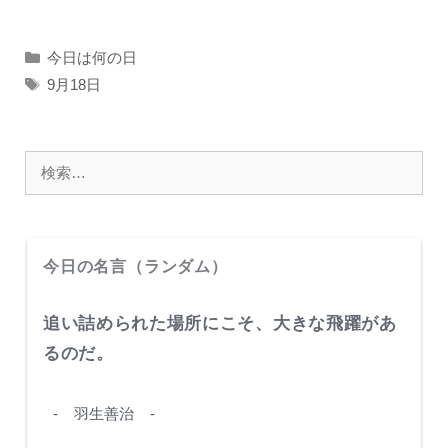
e
c
e
e
n
カ
今日は何の日
テ
b
a
タ
9月18日
ゴ
グ
o
リ
o
ー
検
k
索:
今日の名言（ランダム）
追い詰められた場所にこそ、大きな飛躍があ
るのだ。
- 羽生善治 -