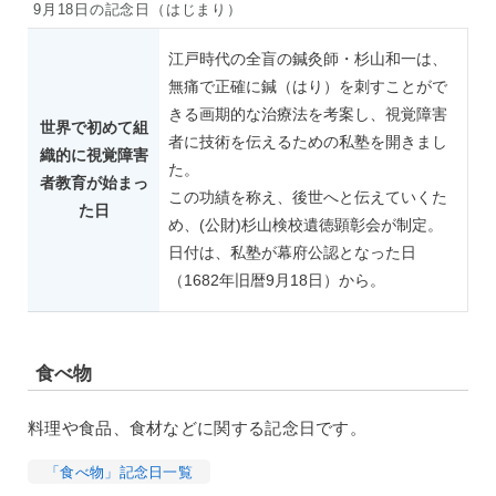
9月18日の記念日（はじまり）
江戸時代の全盲の鍼灸師・杉山和一は、
無痛で正確に鍼（はり）を刺すことがで
きる画期的な治療法を考案し、視覚障害
世界で初めて組
者に技術を伝えるための私塾を開きまし
織的に視覚障害
た。
者教育が始まっ
この功績を称え、後世へと伝えていくた
た日
め、(公財)杉山検校遺徳顕彰会が制定。
日付は、私塾が幕府公認となった日
（1682年旧暦9月18日）から。
食べ物
料理や食品、食材などに関する記念日です。
「食べ物」記念日一覧