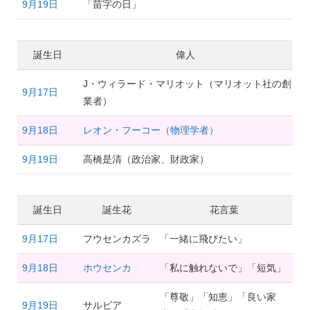
9月19日
「苗字の日」
誕生日
偉人
J・ウィラード・マリオット（マリオット社の創
9月17日
業者）
9月18日
レオン・フーコー（物理学者）
9月19日
高橋是清（政治家、財政家）
誕生日
誕生花
花言葉
9月17日
フウセンカズラ
「一緒に飛びたい」
9月18日
ホウセンカ
「私に触れないで」「短気」
「尊敬」「知恵」「良い家
9月19日
サルビア