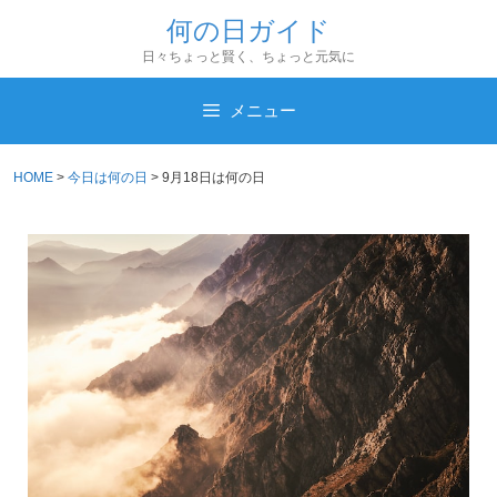
コ
何の日ガイド
ン
日々ちょっと賢く、ちょっと元気に
テ
ン
メニュー
ツ
へ
HOME
>
今日は何の日
>
9月18日は何の日
ス
キ
ッ
プ