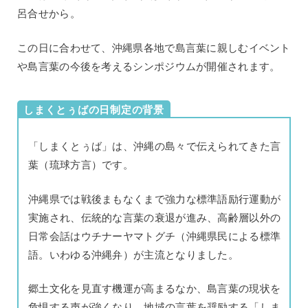
呂合せから。
この日に合わせて、沖縄県各地で島言葉に親しむイベント
や島言葉の今後を考えるシンポジウムが開催されます。
しまくとぅばの日制定の背景
「しまくとぅば」は、沖縄の島々で伝えられてきた言
葉（琉球方言）です。
沖縄県では戦後まもなくまで強力な標準語励行運動が
実施され、伝統的な言葉の衰退が進み、高齢層以外の
日常会話はウチナーヤマトグチ（沖縄県民による標準
語。いわゆる沖縄弁）が主流となりました。
郷土文化を見直す機運が高まるなか、島言葉の現状を
危惧する声が強くなり、地域の言葉を奨励する「しま