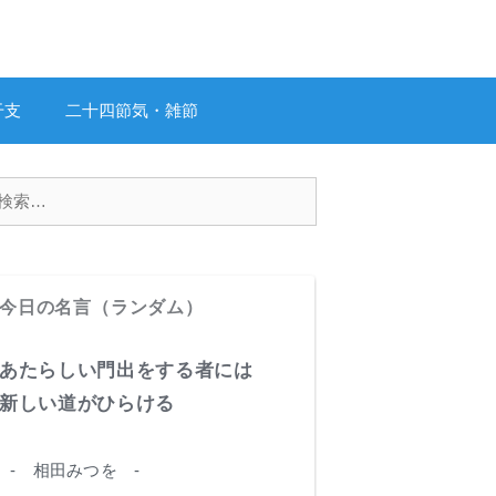
干支
二十四節気・雑節
今日の名言（ランダム）
あたらしい門出をする者には
新しい道がひらける
- 相田みつを -