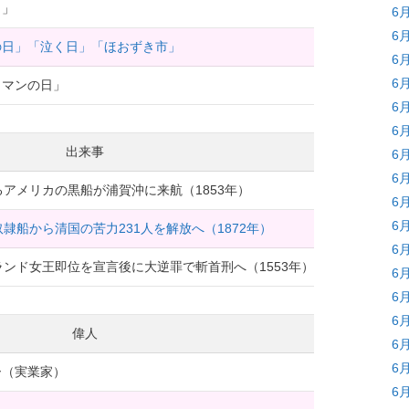
日」
6
6
の日」「泣く日」「ほおずき市」
6
6
ラマンの日」
6
6
出来事
6
6
るアメリカの黒船が浦賀沖に来航（1853年）
6
6
奴隷船から清国の苦力231人を解放へ（1872年）
6
グランド女王即位を宣言後に大逆罪で斬首刑へ（1553年）
6
6
6
偉人
6
6
ー（実業家）
6