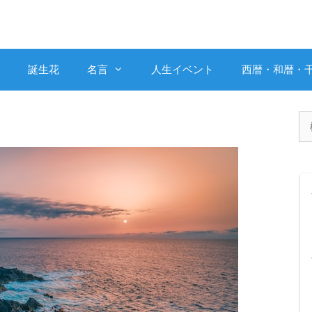
誕生花
名言
人生イベント
西暦・和暦・
検
索: