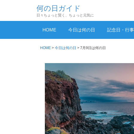
コ
何の日ガイド
ン
日々ちょっと賢く、ちょっと元気に
テ
ン
HOME
今日は何の日
記念日・行事
ツ
へ
HOME
>
今日は何の日
>
7月9日は何の日
ス
キ
ッ
プ