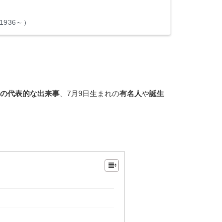
936～）
の代表的な出来事
、7月9日生まれの
有名人
や
誕生