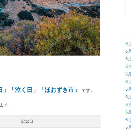
6
6
6
6
6
6
日」「泣く日」「ほおずき市」
6
です。
6
6
ます。
6
6
記念日
6