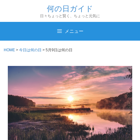
コ
何の日ガイド
ン
日々ちょっと賢く、ちょっと元気に
テ
ン
メニュー
ツ
へ
HOME
>
今日は何の日
>
5月9日は何の日
ス
キ
ッ
プ