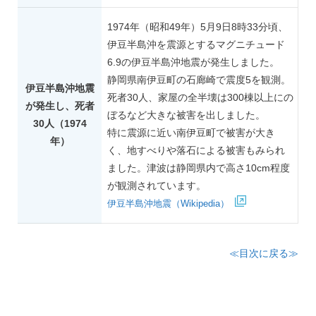
1974年（昭和49年）5月9日8時33分頃、
伊豆半島沖を震源とするマグニチュード
6.9の伊豆半島沖地震が発生しました。
静岡県南伊豆町の石廊崎で震度5を観測。
伊豆半島沖地震
死者30人、家屋の全半壊は300棟以上にの
が発生し、死者
ぼるなど大きな被害を出しました。
30人（1974
特に震源に近い南伊豆町で被害が大き
年）
く、地すべりや落石による被害もみられ
ました。津波は静岡県内で高さ10cm程度
が観測されています。
伊豆半島沖地震（Wikipedia）
≪目次に戻る≫