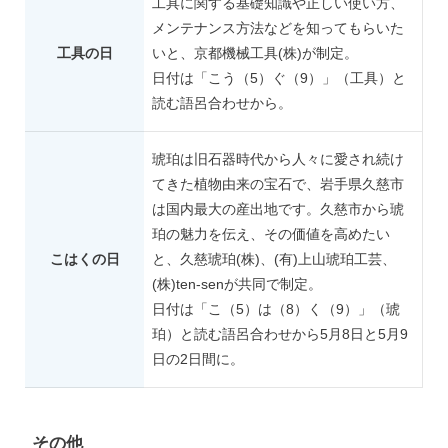
工具に関する基礎知識や正しい使い方、
メンテナンス方法などを知ってもらいた
工具の日
いと、京都機械工具(株)が制定。
日付は「こう（5）ぐ（9）」（工具）と
読む語呂合わせから。
琥珀は旧石器時代から人々に愛され続け
てきた植物由来の宝石で、岩手県久慈市
は国内最大の産出地です。久慈市から琥
珀の魅力を伝え、その価値を高めたい
こはくの日
と、久慈琥珀(株)、(有)上山琥珀工芸、
(株)ten-senが共同で制定。
日付は「こ（5）は（8）く（9）」（琥
珀）と読む語呂合わせから5月8日と5月9
日の2日間に。
その他