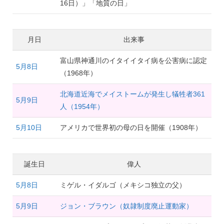
16日）」「地質の日」
月日
出来事
富山県神通川のイタイイタイ病を公害病に認定
5月8日
（1968年）
北海道近海でメイストームが発生し犠牲者361
5月9日
人（1954年）
5月10日
アメリカで世界初の母の日を開催（1908年）
誕生日
偉人
5月8日
ミゲル・イダルゴ（メキシコ独立の父）
5月9日
ジョン・ブラウン（奴隷制度廃止運動家）