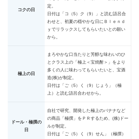
定。
コクの日
日付は「コ（5）ク（9）」と読む語呂合
わせと、初夏の穏やかな日にＢｌｅｎｄ
ｙでリラックスしてもらいたいとの願い
から。
まろやかな口当たりと芳醇な味わいのひ
とクラス上の「極上＜宝焼酎＞」をより
多くの人に味わってもらいたいと、宝酒
極上の日
造(株)が制定。
日付は「ご（5）く（9）じょう」（極
上）と読む語呂合わせから。
自社で研究、開発した極上のバナナなど
の商品「極撰」をＰＲするため、(株)ドー
ドール・極撰の
ルが制定。
日
日付は「ご（5）く（9）せん」（極撰）