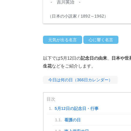
- 吉川英治 -
（日本の小説家 / 1892～1962）
元気が出る名言
心に響く名言
以下では5月12日の
記念日の由来
、
日本や世
生花
などをご紹介します。
今日は何の日（366日カレンダー）
目次
5月12日の記念日・行事
看護の日