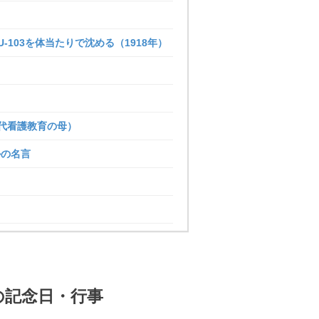
103を体当たりで沈める（1918年）
代看護教育の母）
ルの名言
日の記念日・行事