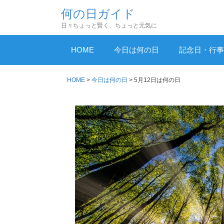
コ
何の日ガイド
ン
日々ちょっと賢く、ちょっと元気に
テ
ン
HOME
今日は何の日
記念日・行事
ツ
へ
HOME
>
今日は何の日
>
5月12日は何の日
ス
キ
ッ
プ