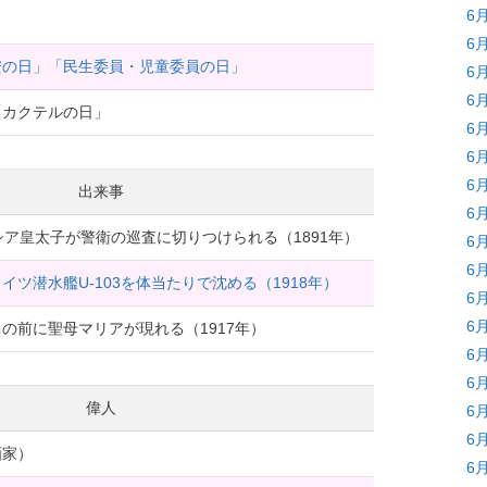
6
6
安の日」「民生委員・児童委員の日」
6
6
「カクテルの日」
6
6
6
出来事
6
ロシア皇太子が警衛の巡査に切りつけられる（1891年）
6
6
ツ潜水艦U-103を体当たりで沈める（1918年）
6
6
の前に聖母マリアが現れる（1917年）
6
6
偉人
6
6
画家）
6