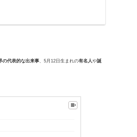
界の代表的な出来事
、5月12日生まれの
有名人
や
誕