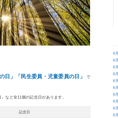
6
6
6
6
の日」「民生委員・児童委員の日」
で
6
6
6
」など全11個の記念日があります。
6
6
記念日
6