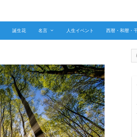
誕生花
名言
人生イベント
西暦・和暦・
検
索: