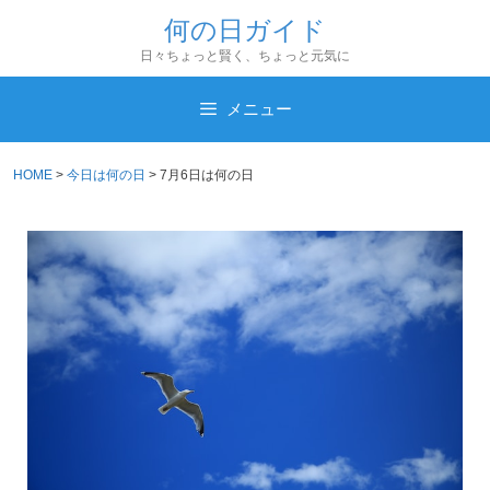
コ
何の日ガイド
ン
日々ちょっと賢く、ちょっと元気に
テ
ン
メニュー
ツ
へ
HOME
>
今日は何の日
>
7月6日は何の日
ス
キ
ッ
プ