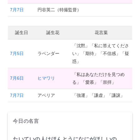
7月7日
円谷英二（特撮監督）
誕生日
誕生花
花言葉
「沈黙」「私に答えてくださ
7月5日
ラベンダー
い」「期待」「不信感」「疑
惑」
「私はあなただけを見つめ
7月6日
ヒマワリ
る」「愛慕」「崇拝」
7月7日
アベリア
「強運」「謙虚」「謙譲」
今日の名言
たいていの人はほんとうになにがほしいの