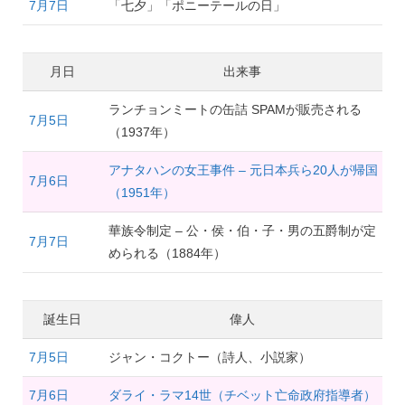
7月7日
「七夕」「ポニーテールの日」
月日
出来事
ランチョンミートの缶詰 SPAMが販売される
7月5日
（1937年）
アナタハンの女王事件 – 元日本兵ら20人が帰国
7月6日
（1951年）
華族令制定 – 公・侯・伯・子・男の五爵制が定
7月7日
められる（1884年）
誕生日
偉人
7月5日
ジャン・コクトー（詩人、小説家）
7月6日
ダライ・ラマ14世（チベット亡命政府指導者）