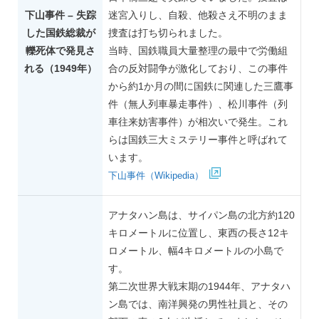
下山事件 – 失踪
迷宮入りし、自殺、他殺さえ不明のまま
した国鉄総裁が
捜査は打ち切られました。
轢死体で発見さ
当時、国鉄職員大量整理の最中で労働組
れる（1949年）
合の反対闘争が激化しており、この事件
から約1か月の間に国鉄に関連した三鷹事
件（無人列車暴走事件）、松川事件（列
車往来妨害事件）が相次いで発生。これ
らは国鉄三大ミステリー事件と呼ばれて
います。
下山事件（Wikipedia）
アナタハン島は、サイパン島の北方約120
キロメートルに位置し、東西の長さ12キ
ロメートル、幅4キロメートルの小島で
す。
第二次世界大戦末期の1944年、アナタハ
ン島では、南洋興発の男性社員と、その