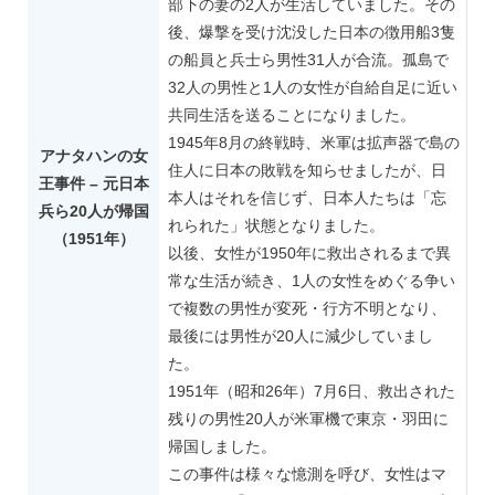
部下の妻の2人が生活していました。その
後、爆撃を受け沈没した日本の徴用船3隻
の船員と兵士ら男性31人が合流。孤島で
32人の男性と1人の女性が自給自足に近い
共同生活を送ることになりました。
1945年8月の終戦時、米軍は拡声器で島の
アナタハンの女
住人に日本の敗戦を知らせましたが、日
王事件 – 元日本
本人はそれを信じず、日本人たちは「忘
兵ら20人が帰国
れられた」状態となりました。
（1951年）
以後、女性が1950年に救出されるまで異
常な生活が続き、1人の女性をめぐる争い
で複数の男性が変死・行方不明となり、
最後には男性が20人に減少していまし
た。
1951年（昭和26年）7月6日、救出された
残りの男性20人が米軍機で東京・羽田に
帰国しました。
この事件は様々な憶測を呼び、女性はマ