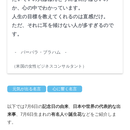
か、心の中でわかっています。
人生の目標を教えてくれるのは直感だけ。
ただ、それに耳を傾けない人が多すぎるので
す。
- バーバラ・ブラハム -
（米国の女性ビジネスコンサルタント）
元気が出る名言
心に響く名言
以下では7月6日の
記念日の由来
、
日本や世界の代表的な出
来事
、7月6日生まれの
有名人
や
誕生花
などをご紹介しま
す。