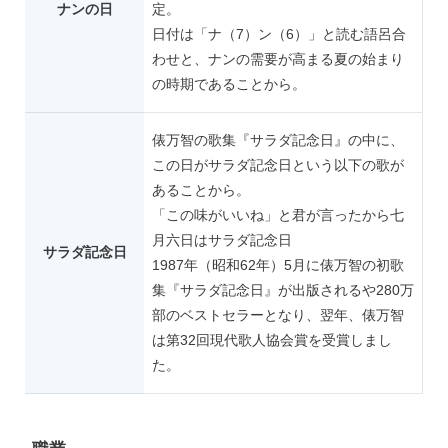
ナンの日
定。
日付は「ナ（7）ン（6）」と読む語呂合
わせと、ナンの需要が高まる夏の始まり
の時期であることから。
俵万智の歌集『サラダ記念日』の中に、
この日がサラダ記念日という以下の歌が
あることから。
「この味がいいね」と君が言ったから七
月六日はサラダ記念日
サラダ記念日
1987年（昭和62年）5月に俵万智の初歌
集『サラダ記念日』が出版されるや280万
部のベストセラーとなり、翌年、俵万智
は第32回現代歌人協会賞を受賞しまし
た。