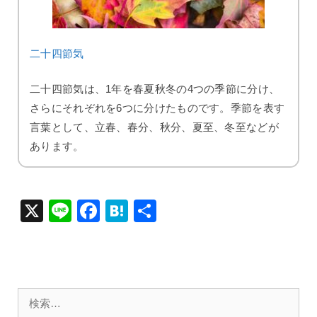
二十四節気
二十四節気は、1年を春夏秋冬の4つの季節に分け、
さらにそれぞれを6つに分けたものです。季節を表す
言葉として、立春、春分、秋分、夏至、冬至などが
あります。
X
Li
F
H
共
n
a
at
有
e
c
e
e
n
b
a
検
索: