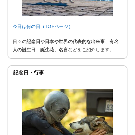
今日は何の日（TOPページ）
日々の
記念日
や
日本や世界の代表的な出来事
、
有名
人の誕生日
、
誕生花
、
名言
などをご紹介します。
記念日・行事