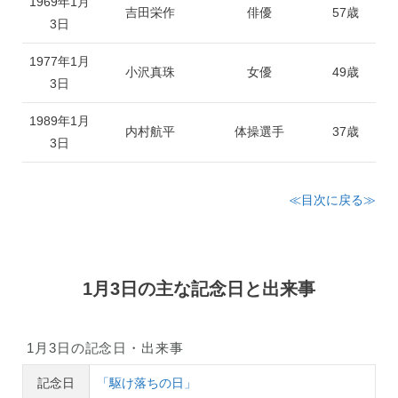
1969年1月
吉田栄作
俳優
57歳
3日
1977年1月
小沢真珠
女優
49歳
3日
1989年1月
内村航平
体操選手
37歳
3日
≪目次に戻る≫
1月3日の主な記念日と出来事
1月3日の記念日・出来事
記念日
「駆け落ちの日」