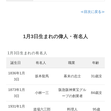
≪目次に戻る≫
1月3日生まれの偉人・有名人
1月3日生まれの有名人
誕生日
有名人
職業
年齢
1836年1月
坂本龍馬
幕末の志士
31歳没
3日
1873年1月
阪急阪神東宝グル
小林一三
84歳没
3日
ープの創業者
1931年1月
道場六三郎
料理人
95歳