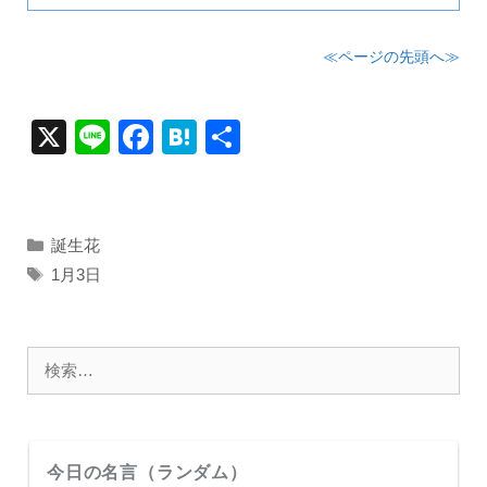
≪ページの先頭へ≫
X
Li
F
H
共
n
a
at
有
e
c
e
e
n
カ
誕生花
テ
b
a
タ
1月3日
ゴ
グ
o
リ
o
ー
検
k
索:
今日の名言（ランダム）