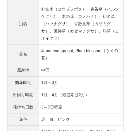
好文木（コウブンボク）、春告草（ハルツ
ゲグサ）、木の花（コノハナ）、初名草
別名
（ハツナグサ）、香散見草（カザミグ
サ）、風待草（カゼマチグサ）、匂草（ニ
オイグサ）
Japanese apricot, Plum blossom（ウメの
英名
花）
原産地
中国
開花時期
1月～3月
出回り時期
1月～4月（最盛期は2月）
花持ち日数
3～7日程度
花色
赤、白、ピンク