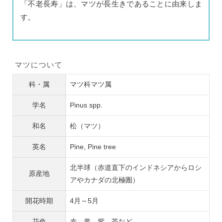
「不老長寿」は、マツが長生きであることに由来しま
す。
マツについて
科・属
マツ科マツ属
学名
Pinus spp.
和名
松（マツ）
英名
Pine, Pine tree
北半球（赤道直下のインドネシアからロシ
原産地
アやカナダの北極圏）
開花時期
4月～5月
花色
赤、黄、紫、茶など