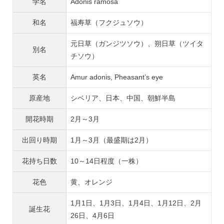
学名
Adonis ramosa
和名
福寿草（フクジュソウ）
元日草（ガンジツソウ）、朔日草（ツイタ
別名
チソウ）
英名
Amur adonis, Pheasant’s eye
原産地
シベリア、日本、中国、朝鮮半島
開花時期
2月～3月
出回り時期
1月～3月（最盛期は2月）
花持ち日数
10～14日程度（一株）
花色
黄、オレンジ
1月1日、1月3日、1月4日、1月12日、2月
誕生花
26日、4月6日