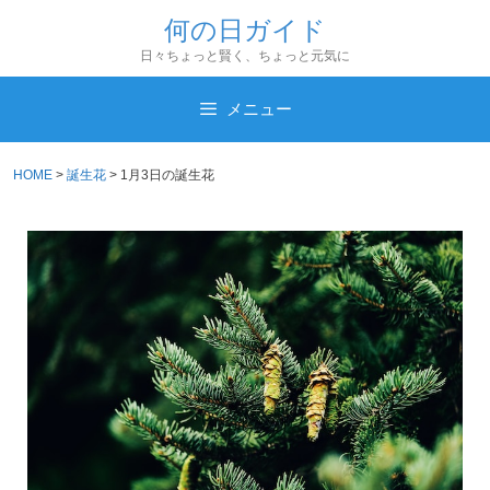
コ
何の日ガイド
ン
日々ちょっと賢く、ちょっと元気に
テ
ン
メニュー
ツ
へ
HOME
>
誕生花
>
1月3日の誕生花
ス
キ
ッ
プ