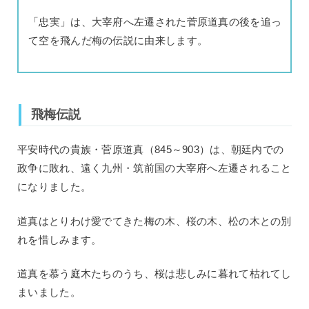
「忠実」は、大宰府へ左遷された菅原道真の後を追っ
て空を飛んだ梅の伝説に由来します。
飛梅伝説
平安時代の貴族・菅原道真（845～903）は、朝廷内での
政争に敗れ、遠く九州・筑前国の大宰府へ左遷されること
になりました。
道真はとりわけ愛でてきた梅の木、桜の木、松の木との別
れを惜しみます。
道真を慕う庭木たちのうち、桜は悲しみに暮れて枯れてし
まいました。