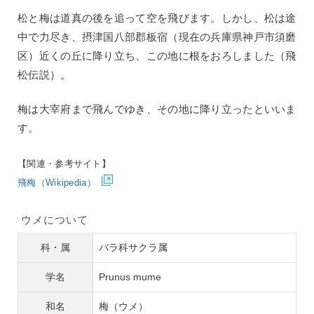
松と梅は道真の後を追って空を飛びます。しかし、松は途
中で力尽き、摂津国八部郡板宿（現在の兵庫県神戸市須磨
区）近くの丘に降り立ち、この地に根をおろしました（飛
松伝説）。
梅は大宰府まで飛んでゆき、その地に降り立ったといいま
す。
【関連・参考サイト】
飛梅（Wikipedia）
ウメについて
科・属
バラ科サクラ属
学名
Prunus mume
和名
梅（ウメ）