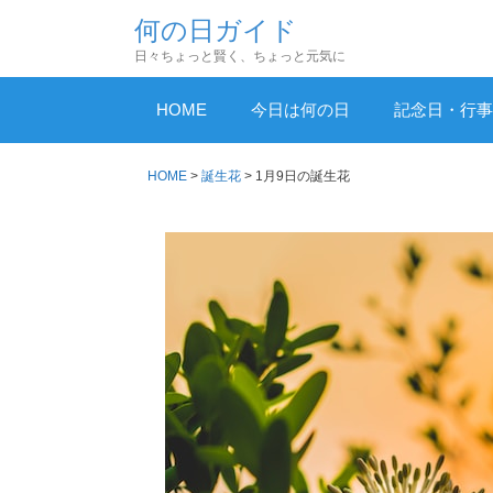
コ
何の日ガイド
ン
日々ちょっと賢く、ちょっと元気に
テ
ン
HOME
今日は何の日
記念日・行事
ツ
へ
HOME
>
誕生花
>
1月9日の誕生花
ス
キ
ッ
プ