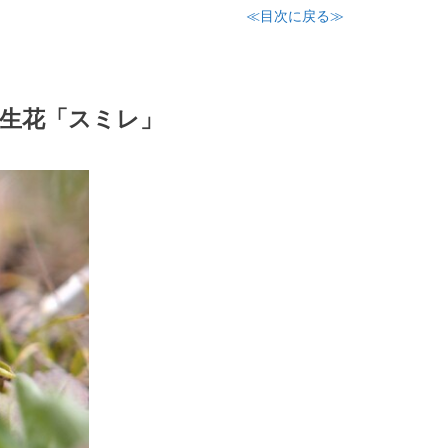
≪目次に戻る≫
誕生花「スミレ」