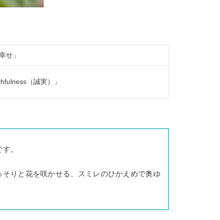
幸せ」
thfulness（誠実）」
です。
っそりと花を咲かせる、スミレのひかえめで奥ゆ