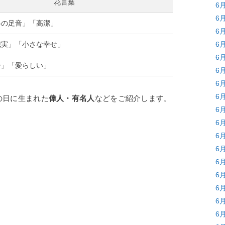
花言葉
6
6
冬の足音」「高潔」
6
誠実」「小さな幸せ」
6
6
ー」「愛らしい」
6
6
6
の日に生まれた
偉人・有名人
などをご紹介します。
6
6
6
6
6
6
6
6
6