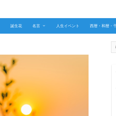
誕生花
名言
人生イベント
西暦・和暦・
検
索: