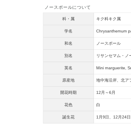
ノースポールについて
科・属
キク科キク属
学名
Chrysanthemum p
和名
ノースポール
別名
リサンセマム・ノ
英名
Mini marguerite, S
原産地
地中海沿岸、北ア
開花時期
12月～6月
花色
白
誕生花
1月9日、12月24日