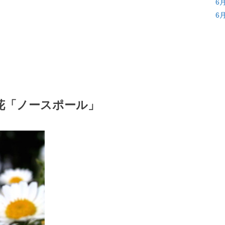
6
6
花「ノースポール」