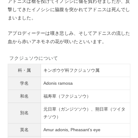
アドニスは槍を投げてイノシシに傷を負わせましたが、反
撃してきたイノシシに脇腹を突かれてアドニスは死んでし
まいました。
アプロディーテーは嘆き悲しみ、そしてアドニスの流した
血から赤いアネモネの花が咲いたといいます。
フクジュソウについて
科・属
キンポウゲ科フクジュソウ属
学名
Adonis ramosa
和名
福寿草（フクジュソウ）
元日草（ガンジツソウ）、朔日草（ツイタ
別名
チソウ）
英名
Amur adonis, Pheasant’s eye