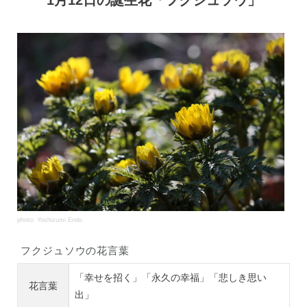
photo: Yoshizumi Endo
フクジュソウの花言葉
「幸せを招く」「永久の幸福」「悲しき思い
花言葉
出」