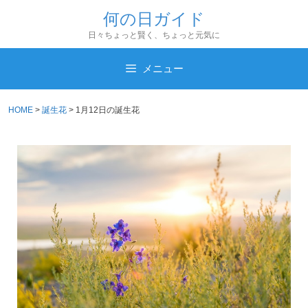
コ
何の日ガイド
ン
日々ちょっと賢く、ちょっと元気に
テ
ン
メニュー
ツ
へ
HOME
>
誕生花
>
1月12日の誕生花
ス
キ
ッ
プ