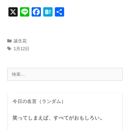
X
Li
F
H
共
n
a
at
有
e
c
e
e
n
カ
誕生花
テ
b
a
タ
1月12日
ゴ
グ
o
リ
o
ー
検
k
索:
今日の名言（ランダム）
笑ってしまえば、すべてがおもしろい。