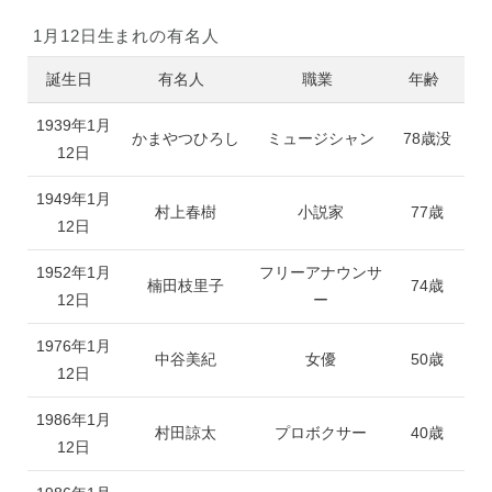
1月12日生まれの有名人
誕生日
有名人
職業
年齢
1939年1月
かまやつひろし
ミュージシャン
78歳没
12日
1949年1月
村上春樹
小説家
77歳
12日
1952年1月
フリーアナウンサ
楠田枝里子
74歳
12日
ー
1976年1月
中谷美紀
女優
50歳
12日
1986年1月
村田諒太
プロボクサー
40歳
12日