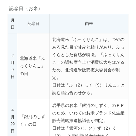
記念日（お米）
月
記念日
由来
日
北海道米「ふっくりんこ」は、つやの
ある見た目で甘みと粘りがあり、ふっ
くらとした食感が特徴。「ふっくりん
2
北海道米「ふ
こ」の認知度向上と消費拡大をはかる
月
っくりんこ」
9
ため、北海道米販売拡大委員会が制
の日
日
定。
日付は「ふ（2）っく（9）りんこ」と
読む語呂合わせから。
岩手県のお米「銀河のしずく」のＰＲ
4
のため、いわてのお米ブランド化生産
「銀河のしず
月
販売戦略推進協議会が制定。
29
く」の日
日付は「銀河のし（4）ず（2）く
日
（9）」と読む語呂合わせから。