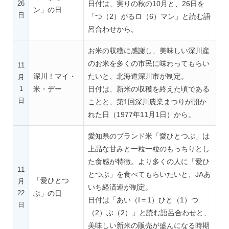
26
日付は、実りの秋の10月と、26日を
ン」の日
日
「つ（2）がるロ（6）マン」と読む語
呂合わせから。
お米の収穫に感謝し、美味しい深川産
のお米を多くの市民に味わってもらい
11
深川！マイ・
たいと、北海道深川市が制定。
月
1
米・デー
日付は、新米の収穫を終えた頃である
日
ことと、第1回深川農業まつりが開か
れた日（1977年11月1日）から。
愛知県のブランド米「愛ひとつぶ」は
上品な甘みと一粒一粒のもっちりとし
た食感が特徴。より多くの人に「愛ひ
11
とつぶ」を食べてもらいたいと、JAあ
「愛ひとつ
月
いち経済連が制定。
22
ぶ」の日
日付は「あい（I＝1）ひと（1）つ
日
（2）ぶ（2）」と読む語呂合わせと、
美味しい新米の販売が盛んになる時期