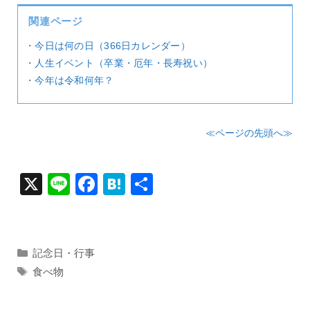
関連ページ
・
今日は何の日（366日カレンダー）
・
人生イベント（卒業・厄年・長寿祝い）
・
今年は令和何年？
≪ページの先頭へ≫
X
Li
F
H
共
n
a
at
有
e
c
e
e
n
カ
記念日・行事
テ
b
a
タ
食べ物
ゴ
グ
o
リ