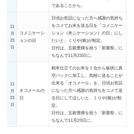
であることから。
日頃お世話になった方へ感謝の気持ち
をコメてお米を送る日を「コメニケー
11
コメニケーシ
ション（米ニケーション）の日」にし
月
23
ョンの日
たいと、くりや(株)が制定。
日
日付は、五穀豊穣を祝う「新嘗祭」に
ちなんで11月23日に。
精米仕立てのお米を１合から板状に真
空パックに加工し、気軽に送ることが
出来る「オコメール」を、日頃お世話
11
オコメールの
になった方へ感謝の気持ちをコメて送
月
23
日
る日にしてほしいと、くりや(株)が制
日
定。
日付は、五穀豊穣を祝う「新嘗祭」に
ちなんで11月23日に。