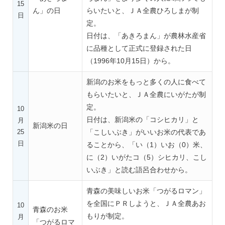
15
ん」の日
らいたいと、ＪＡ全農ひろしまが制
日
定。
日付は、「あきろまん」が農林水産省
に品種として正式に登録された日
（1996年10月15日）から。
新潟のお米をもっと多くの人に食べて
もらいたいと、ＪＡ全農にいがたが制
定。
10
日付は、新潟米の「コシヒカリ」と
月
新潟米の日
25
「こしいぶき」がいいお米の代表であ
日
ることから、「い（1）いお（0）米、
に（2）いがたコ（5）シヒカリ、こし
いぶき」と読む語呂合わせから。
青森の美味しいお米「つがるロマン」
を全国にＰＲしようと、ＪＡ全農あお
10
青森のお米
もりが制定。
月
「つがるロマ