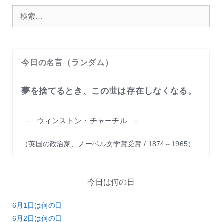
o
ー
検
k
索:
今日の名言（ランダム）
夢を捨てるとき、この世は存在しなくなる。
- ウィンストン・チャーチル -
（英国の政治家、ノーベル文学賞受賞 / 1874～1965）
今日は何の日
6月1日は何の日
6月2日は何の日