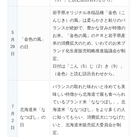
岩手県オリジナル水稲品種「金色（こ
んじき）の風」は柔らかさと粘りのバ
ランスが絶妙で、豊かな甘みが特徴の
5
お米。「金色の風」のＰＲと岩手県産
「金色の風」
月
米の消費拡大のため、いわてのお米ブ
29
の日
ランド化生産販売戦略推進協議会が制
日
定。
日付は「こん（5）じ（2）き（9）」
（金色）と読む語呂合わせから。
バランスの取れた味わいと冷めても美
味しい特徴から北海道で最も食べられ
ているブランド米「ななつぼし」。北
7
北海道米「な
海道米「ななつぼし」をより多くの人
月
なつぼし」の
に知ってもらい、消費拡大につなげた
2
日
いと、北海道米販売拡大委員会が制
日
定。