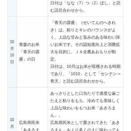
日付は「なな（7）つ（2）ぼし」と読
む語呂合わせから。
「青天の霹靂」（せいてんのへきれ
き）は、粘りとキレのバランスがよ
く、上品な甘みと旨みのある味わい深
10
青森のお米
いお米です。その認知度向上と消費拡
月
「青天の霹
大を目的に、ＪＡ全農あおもりが制
10
靂」の日
定。
日
日付は、10月はお米が収穫される時期
であり、「1010」として「センテン＝
青天」と読む語呂合わせから。
あっさりとした口当たりで適度な歯ご
たえと粘りをもち、冷めても美味しく
上品な味わいをもつお米「あきろま
ん」。
10
広島県民米
広島県民米として愛されてきた「あき
月
「あきろま
ろまん」をより多くの人に味わっても