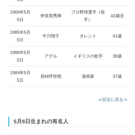
1969年5月
プロ野球選手（投
伊良部秀輝
42歳没
5日
手）
1985年5月
中川翔子
タレント
41歳
5日
1988年5月
アデル
イギリスの歌手
38歳
5日
1989年5月
吾峠呼世晴
漫画家
37歳
5日
≪目次に戻る≫
5月6日生まれの有名人