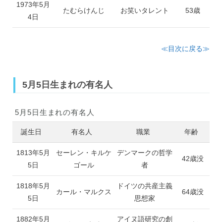
1973年5月
たむらけんじ
お笑いタレント
53歳
4日
≪目次に戻る≫
5月5日生まれの有名人
5月5日生まれの有名人
誕生日
有名人
職業
年齢
1813年5月
セーレン・キルケ
デンマークの哲学
42歳没
5日
ゴール
者
1818年5月
ドイツの共産主義
カール・マルクス
64歳没
5日
思想家
1882年5月
アイヌ語研究の創