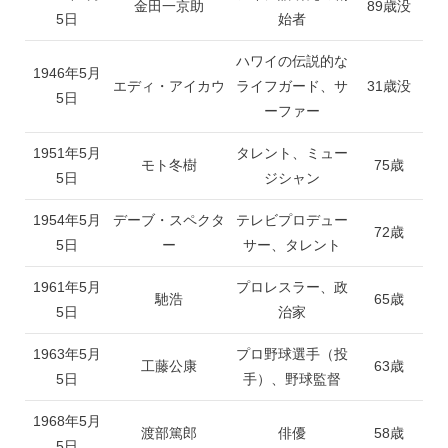
金田一京助
89歳没
5日
始者
ハワイの伝説的な
1946年5月
エディ・アイカウ
ライフガード、サ
31歳没
5日
ーファー
1951年5月
タレント、ミュー
モト冬樹
75歳
5日
ジシャン
1954年5月
デーブ・スペクタ
テレビプロデュー
72歳
5日
ー
サー、タレント
1961年5月
プロレスラー、政
馳浩
65歳
5日
治家
1963年5月
プロ野球選手（投
工藤公康
63歳
5日
手）、野球監督
1968年5月
渡部篤郎
俳優
58歳
5日