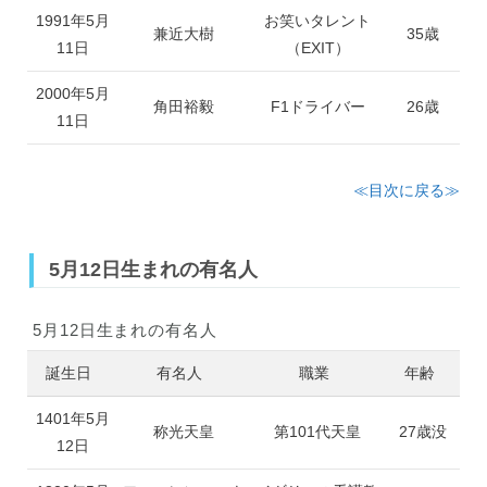
1991年5月
お笑いタレント
兼近大樹
35歳
11日
（EXIT）
2000年5月
角田裕毅
F1ドライバー
26歳
11日
≪目次に戻る≫
5月12日生まれの有名人
5月12日生まれの有名人
誕生日
有名人
職業
年齢
1401年5月
称光天皇
第101代天皇
27歳没
12日