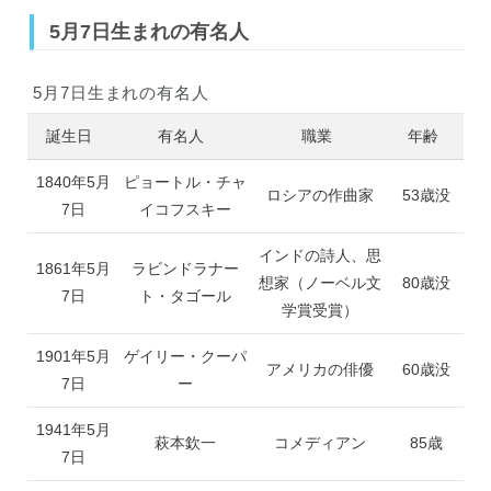
5月7日生まれの有名人
5月7日生まれの有名人
誕生日
有名人
職業
年齢
1840年5月
ピョートル・チャ
ロシアの作曲家
53歳没
7日
イコフスキー
インドの詩人、思
1861年5月
ラビンドラナー
想家（ノーベル文
80歳没
7日
ト・タゴール
学賞受賞）
1901年5月
ゲイリー・クーパ
アメリカの俳優
60歳没
7日
ー
1941年5月
萩本欽一
コメディアン
85歳
7日