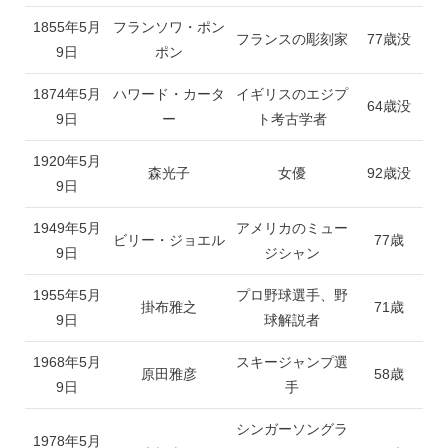
1855年5月
フランソワ・ポン
フランスの彫刻家
77歳没
9日
ポン
1874年5月
ハワード・カータ
イギリスのエジプ
64歳没
9日
ー
ト考古学者
1920年5月
森光子
女優
92歳没
9日
1949年5月
アメリカのミュー
ビリー・ジョエル
77歳
9日
ジシャン
1955年5月
プロ野球選手、野
掛布雅之
71歳
9日
球解説者
1968年5月
スキージャンプ選
原田雅彦
58歳
9日
手
シンガーソングラ
1978年5月