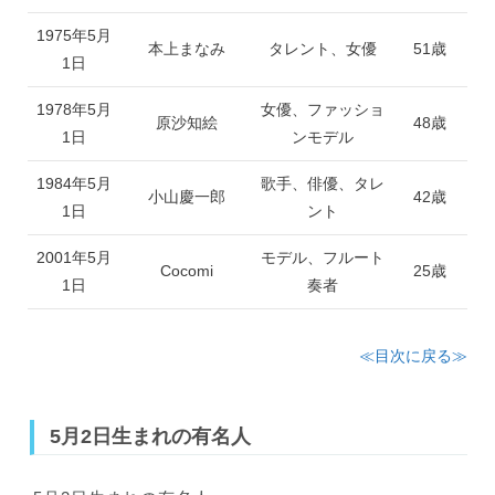
1975年5月
本上まなみ
タレント、女優
51歳
1日
1978年5月
女優、ファッショ
原沙知絵
48歳
1日
ンモデル
1984年5月
歌手、俳優、タレ
小山慶一郎
42歳
1日
ント
2001年5月
モデル、フルート
Cocomi
25歳
1日
奏者
≪目次に戻る≫
5月2日生まれの有名人