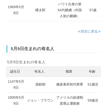
ハワイ出身の第
1969年5月
曙太郎
64代横綱（外国
57歳
8日
人初の横綱）
≪目次に戻る≫
5月9日生まれの有名人
5月9日生まれの有名人
誕生日
有名人
職業
年齢
1147年5月
源頼朝
鎌倉幕府初代将軍
51歳没
9日
1800年5月
アメリカの奴隷制
ジョン・ブラウン
59歳没
9日
度廃止運動家