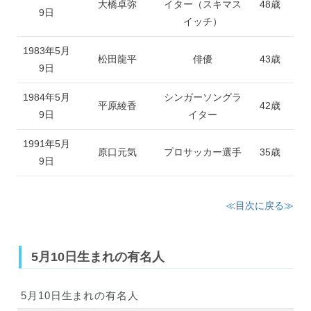
大橋卓弥
イター（スキマス
48歳
9日
イッチ）
1983年5月
松田龍平
俳優
43歳
9日
1984年5月
シンガーソングラ
平原綾香
42歳
9日
イター
1991年5月
原口元気
プロサッカー選手
35歳
9日
≪目次に戻る≫
5月10日生まれの有名人
5月10日生まれの有名人