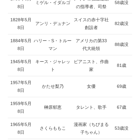
ミゲル・イダルゴ
58歳没
8日
の指導者、司祭
1828年5月
スイスの赤十字社
アンリ・デュナン
82歳没
8日
創設者
1884年5月
ハリー・S・トルー
アメリカの第33
88歳没
8日
マン
代大統領
1945年5月
キース・ジャレッ
ピアニスト、作曲
81歳
8日
ト
家
1957年5月
かたせ梨乃
女優
69歳
8日
1959年5月
榊原郁恵
タレント、歌手
67歳
8日
1965年5月
漫画家（ちびまる
さくらももこ
53歳没
8日
子ちゃん）