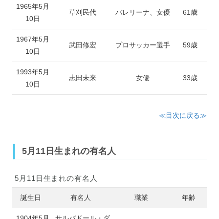
1965年5月
草刈民代
バレリーナ、女優
61歳
10日
1967年5月
武田修宏
プロサッカー選手
59歳
10日
1993年5月
志田未来
女優
33歳
10日
≪目次に戻る≫
5月11日生まれの有名人
5月11日生まれの有名人
誕生日
有名人
職業
年齢
1904年5月
サルバドール・ダ