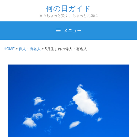
コ
何の日ガイド
ン
日々ちょっと賢く、ちょっと元気に
テ
ン
メニュー
ツ
へ
HOME
>
偉人・有名人
>
5月生まれの偉人・有名人
ス
キ
ッ
プ