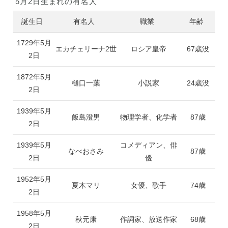
5月2日生まれの有名人
誕生日
有名人
職業
年齢
1729年5月
エカチェリーナ2世
ロシア皇帝
67歳没
2日
1872年5月
樋口一葉
小説家
24歳没
2日
1939年5月
飯島澄男
物理学者、化学者
87歳
2日
1939年5月
コメディアン、俳
なべおさみ
87歳
2日
優
1952年5月
夏木マリ
女優、歌手
74歳
2日
1958年5月
秋元康
作詞家、放送作家
68歳
2日