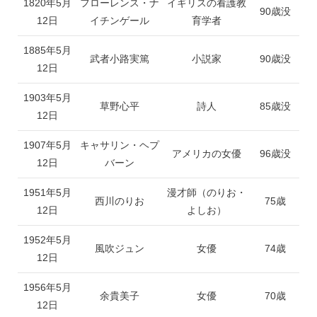
1820年5月
フローレンス・ナ
イギリスの看護教
90歳没
12日
イチンゲール
育学者
1885年5月
武者小路実篤
小説家
90歳没
12日
1903年5月
草野心平
詩人
85歳没
12日
1907年5月
キャサリン・ヘプ
アメリカの女優
96歳没
12日
バーン
1951年5月
漫才師（のりお・
西川のりお
75歳
12日
よしお）
1952年5月
風吹ジュン
女優
74歳
12日
1956年5月
余貴美子
女優
70歳
12日