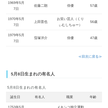
1969年5月
佐藤二朗
俳優
57歳
7日
1970年5月
お笑い芸人（くり
上田晋也
56歳
7日
ぃむしちゅー）
1979年5月
窪塚洋介
俳優
47歳
7日
≪目次に戻る≫
5月8日生まれの有名人
5月8日生まれの有名人
誕生日
有名人
職業
年齢
1753年5月
メキシコ独立運動