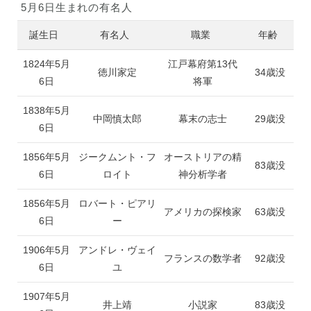
5月6日生まれの有名人
誕生日
有名人
職業
年齢
1824年5月
江戸幕府第13代
徳川家定
34歳没
6日
将軍
1838年5月
中岡慎太郎
幕末の志士
29歳没
6日
1856年5月
ジークムント・フ
オーストリアの精
83歳没
6日
ロイト
神分析学者
1856年5月
ロバート・ピアリ
アメリカの探検家
63歳没
6日
ー
1906年5月
アンドレ・ヴェイ
フランスの数学者
92歳没
6日
ユ
1907年5月
井上靖
小説家
83歳没