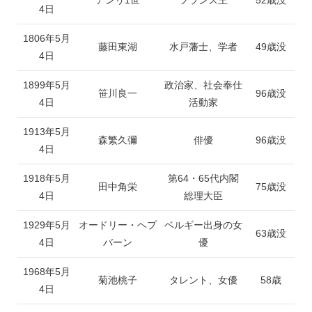
4日
1806年5月
藤田東湖
水戸藩士、学者
49歳没
4日
1899年5月
政治家、社会奉仕
笹川良一
96歳没
4日
活動家
1913年5月
森繁久彌
俳優
96歳没
4日
1918年5月
第64・65代内閣
田中角栄
75歳没
4日
総理大臣
1929年5月
オードリー・ヘプ
ベルギー出身の女
63歳没
4日
バーン
優
1968年5月
菊池桃子
タレント、女優
58歳
4日