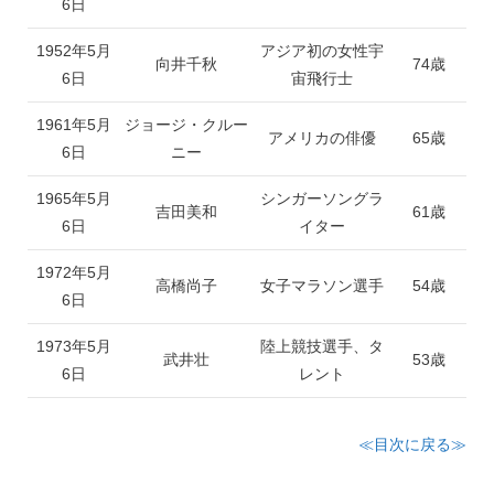
6日
1952年5月
アジア初の女性宇
向井千秋
74歳
6日
宙飛行士
1961年5月
ジョージ・クルー
アメリカの俳優
65歳
6日
ニー
1965年5月
シンガーソングラ
吉田美和
61歳
6日
イター
1972年5月
高橋尚子
女子マラソン選手
54歳
6日
1973年5月
陸上競技選手、タ
武井壮
53歳
6日
レント
≪目次に戻る≫