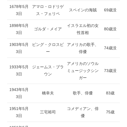
1678年5月
アマロ・ロドリゲ
スペインの海賊
69歳没
3日
ス・フェリペ
1898年5月
イスラエル初の女
ゴルダ・メイア
80歳没
3日
性首相
1903年5月
ビング・クロスビ
アメリカの歌手、
74歳没
3日
ー
俳優
アメリカのソウル
1933年5月
ジェームス・ブラ
ミュージックシン
73歳没
3日
ウン
ガー
1943年5月
橋幸夫
歌手、俳優
83歳
3日
1951年5月
コメディアン、俳
三宅裕司
75歳
3日
優