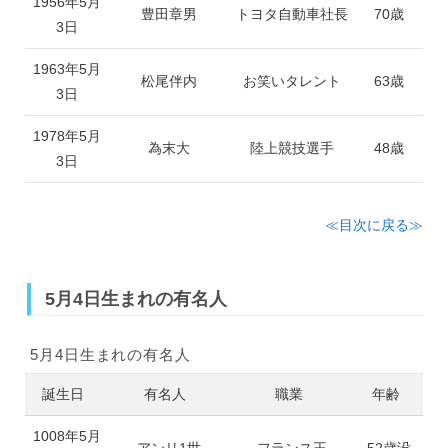
1956年5月
豊田章男
トヨタ自動車社長
70歳
3日
1963年5月
松尾伴内
お笑いタレント
63歳
3日
1978年5月
為末大
陸上競技選手
48歳
3日
≪目次に戻る≫
5月4日生まれの有名人
5月4日生まれの有名人
誕生日
有名人
職業
年齢
1008年5月
アンリ1世
フランス王
52歳没