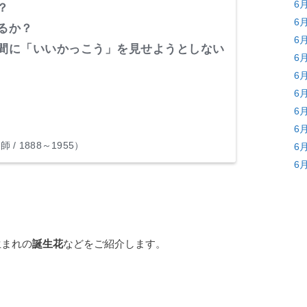
6
？
6
るか？
6
間に「いいかっこう」を見せようとしない
6
6
6
6
6
 1888～1955）
6
6
生まれの
誕生花
などをご紹介します。