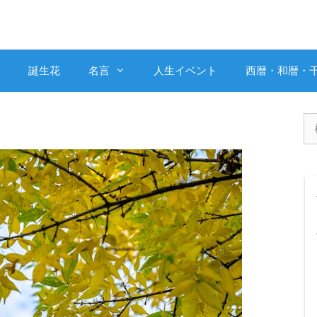
誕生花
名言
人生イベント
西暦・和暦・
検
索: