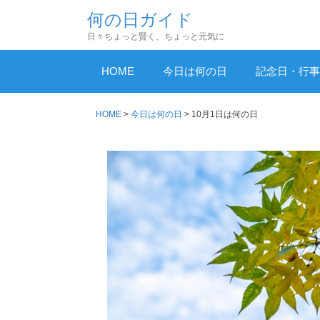
コ
何の日ガイド
ン
日々ちょっと賢く、ちょっと元気に
テ
ン
HOME
今日は何の日
記念日・行事
ツ
へ
HOME
>
今日は何の日
>
10月1日は何の日
ス
キ
ッ
プ