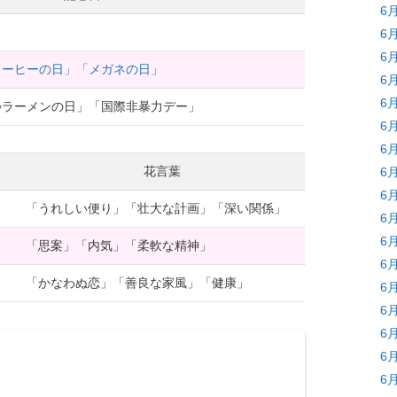
6
6
6
コーヒーの日」「メガネの日」
6
6
つラーメンの日」「国際非暴力デー」
6
6
花言葉
6
6
「うれしい便り」「壮大な計画」「深い関係」
6
6
「思案」「内気」「柔軟な精神」
6
「かなわぬ恋」「善良な家風」「健康」
6
6
6
6
6