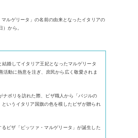
・マルゲリータ」の名前の由来となったイタリアの
0日）から。
と結婚してイタリア王妃となったマルゲリータ
や慈善活動に熱意を注ぎ、庶民から広く敬愛されま
王妃がナポリを訪れた際、ピザ職人から「バジルの
」というイタリア国旗の色を模したピザが贈られ
するピザ「ピッツァ・マルゲリータ」が誕生した