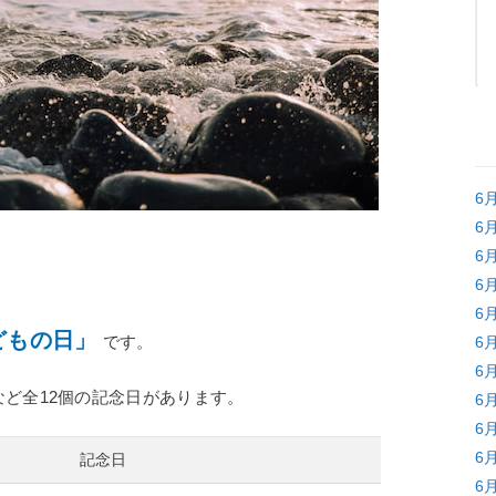
6
6
6
6
6
どもの日」
です。
6
6
ど全12個の記念日があります。
6
6
6
記念日
6