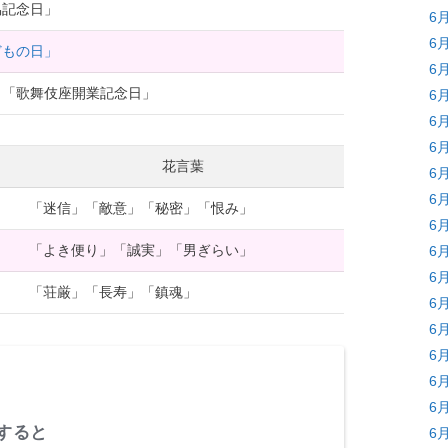
協記念日」
6
6
どもの日」
6
」「歌舞伎座開業記念日」
6
6
6
花言葉
6
6
「迷信」「敵意」「秘密」「恨み」
6
「よき便り」「誠実」「男ぎらい」
6
6
「荘厳」「長寿」「鎮魂」
6
6
6
6
6
すると
6