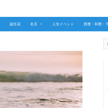
誕生花
名言
人生イベント
西暦・和暦・
検
索: