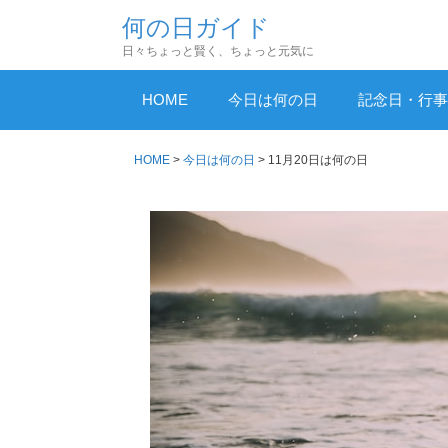
コ
何の日ガイド
ン
日々ちょっと賢く、ちょっと元気に
テ
ン
HOME
今日は何の日
記念日・行事
ツ
へ
HOME
>
今日は何の日
>
11月20日は何の日
ス
キ
ッ
プ