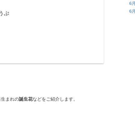
6
6
うぶ
0日生まれの
誕生花
などをご紹介します。