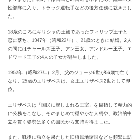
性部隊に入り、トラック運転手などの後方任務に就きまし
た。
18歳のころにギリシャの王族であったフィリップ王子と
恋に落ち、1947年（昭和22年）、21歳のときに結婚。2人
の間にはチャールズ王子、アン王女、アンドルー王子、エ
ドワード王子の4人の子女が誕生しました。
1952年（昭和27年）2月、父のジョージ6世が56歳で亡く
なり、25歳のエリザベスは、女王エリザベス2世として即
位。
エリザベスは「国民に親しまれる王室」を目指して精力的
に公務をこなし、そのまじめで穏やかな人柄や、政治的中
立を貫く姿勢は多くの国民から支持を得ました。
また、戦後に独立を果たした旧植民地諸国などを頻繁に訪