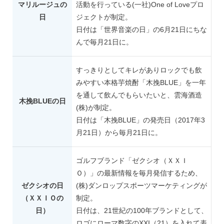
マリルージュの
活動を行っている(一社)One of Loveプロ
日
ジェクトが制定。
日付は「世界音楽の日」の6月21日にちな
んで毎月21日に。
すっきりとしてキレがありロックでも飲
みやすい本格芋焼酎「木挽BLUE」を一年
を通して飲んでもらいたいと、雲海酒造
木挽BLUEの日
(株)が制定。
日付は「木挽BLUE」の発売日（2017年3
月21日）から毎月21日に。
ゴルフブランド「ゼクシオ（ＸＸＩ
Ｏ）」の最新情報を毎月発信するため、
ゼクシオの日
(株)ダンロップスポーツマーケティングが
（ＸＸＩＯの
制定。
日）
日付は、21世紀の100年ブランドとして、
ロゴにローマ数字のXXI（21）を入れて表