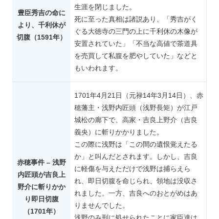
生涯を閉じました。
豊臣秀吉の命に
死に至った真相は諸説あり、「秀吉がく
より、千利休が
ぐる大徳寺の三門の上に千利休の木像が
切腹（1591年）
安置されていた」「不当な高値で茶道具
を売買して私腹を肥やしていた」などと
もいわれます。
1701年4月21日（元禄14年3月14日）、赤
穂藩主・浅野内匠頭（浅野長矩）が江戸
城松の廊下で、高家・吉良上野介（吉良
義央）に斬りかかりました。
この際に浅野は「この間の遺恨覚えたる
か」と叫んだとされます。しかし、吉良
赤穂事件 – 浅野
に軽傷を与えただけで浅野は捕らえら
内匠頭が吉良上
れ、即日切腹を命じられ、領地は没収さ
野介に斬りかか
れました。一方、吉良へのおとがめはあ
り即日切腹
りませんでした。
（1701年）
浅野のみ刑に処せられたことに家臣達は