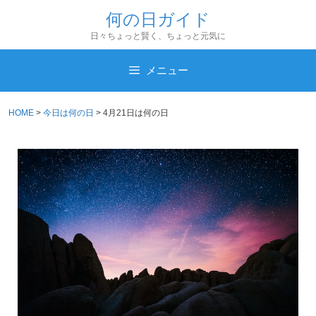
コ
何の日ガイド
ン
日々ちょっと賢く、ちょっと元気に
テ
ン
メニュー
ツ
へ
HOME
>
今日は何の日
>
4月21日は何の日
ス
キ
ッ
プ