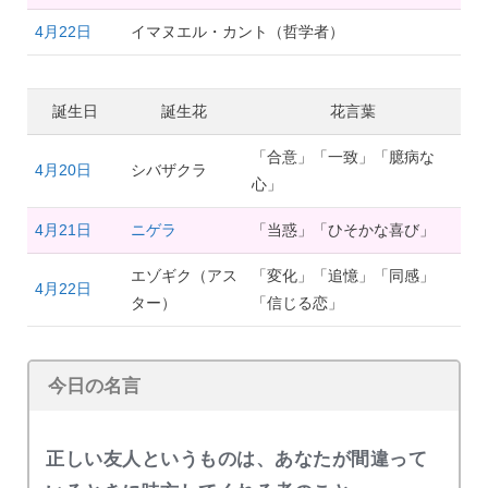
4月22日
イマヌエル・カント（哲学者）
誕生日
誕生花
花言葉
「合意」「一致」「臆病な
4月20日
シバザクラ
心」
4月21日
ニゲラ
「当惑」「ひそかな喜び」
エゾギク（アス
「変化」「追憶」「同感」
4月22日
ター）
「信じる恋」
今日の名言
正しい友人というものは、あなたが間違って