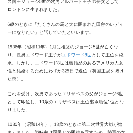
ス国王ジョージ5世の次男アルバート王子の長女として、
ロンドンに生まれました。
6歳のときに「たくさんの馬と犬に囲まれた田舎のレディ
ーになりたい」と話していたといいます。
1936年（昭和11年）1月に祖父のジョージ5世が亡くな
り、長男エドワード王子が
エドワード8世
として王位を継
承。しかし、エドワード8世は離婚歴のあるアメリカ人女
性と結婚するためにわずか325日で退位（英国王冠を賭け
た恋）。
これを受け、次男であったエリザベスの父がジョージ6世
として即位し、10歳のエリザベスは王位継承順位1位とな
りました。
1939年（昭和14年）、13歳のときに第二次世界大戦が始
まりました。戦時中は国民との団結を示すため、陸軍の女