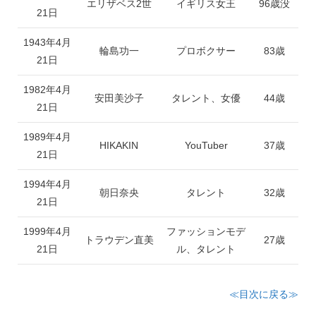
エリザベス2世
イギリス女王
96歳没
21日
1943年4月
輪島功一
プロボクサー
83歳
21日
1982年4月
安田美沙子
タレント、女優
44歳
21日
1989年4月
HIKAKIN
YouTuber
37歳
21日
1994年4月
朝日奈央
タレント
32歳
21日
1999年4月
ファッションモデ
トラウデン直美
27歳
21日
ル、タレント
≪目次に戻る≫