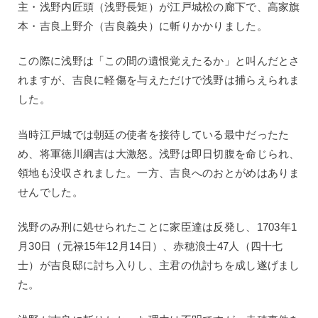
主・浅野内匠頭（浅野長矩）が江戸城松の廊下で、高家旗
本・吉良上野介（吉良義央）に斬りかかりました。
この際に浅野は「この間の遺恨覚えたるか」と叫んだとさ
れますが、吉良に軽傷を与えただけで浅野は捕らえられま
した。
当時江戸城では朝廷の使者を接待している最中だったた
め、将軍徳川綱吉は大激怒。浅野は即日切腹を命じられ、
領地も没収されました。一方、吉良へのおとがめはありま
せんでした。
浅野のみ刑に処せられたことに家臣達は反発し、1703年1
月30日（元禄15年12月14日）、赤穂浪士47人（四十七
士）が吉良邸に討ち入りし、主君の仇討ちを成し遂げまし
た。