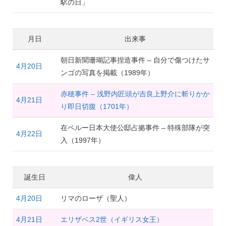
駅の日」
月日
出来事
朝日新聞珊瑚記事捏造事件 – 自分で傷つけたサ
4月20日
ンゴの写真を掲載（1989年）
赤穂事件 – 浅野内匠頭が吉良上野介に斬りかか
4月21日
り即日切腹（1701年）
在ペルー日本大使公邸占拠事件 – 特殊部隊が突
4月22日
入（1997年）
誕生日
偉人
4月20日
リマのローザ（聖人）
4月21日
エリザベス2世（イギリス女王）