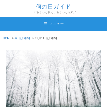
コ
何の日ガイド
ン
日々ちょっと賢く、ちょっと元気に
テ
ン
メニュー
ツ
へ
HOME
>
今日は何の日
>
12月11日は何の日
ス
キ
ッ
プ