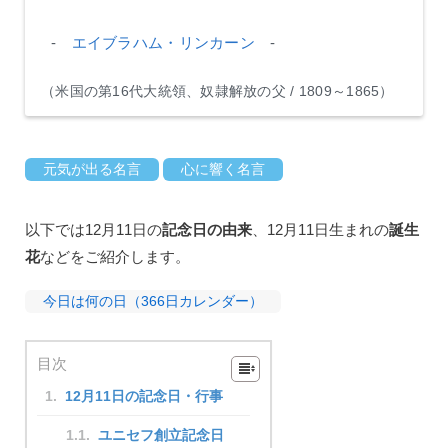
-
エイブラハム・リンカーン
-
（米国の第16代大統領、奴隷解放の父 / 1809～1865）
元気が出る名言
心に響く名言
以下では12月11日の
記念日の由来
、12月11日生まれの
誕生
花
などをご紹介します。
今日は何の日（366日カレンダー）
目次
12月11日の記念日・行事
ユニセフ創立記念日