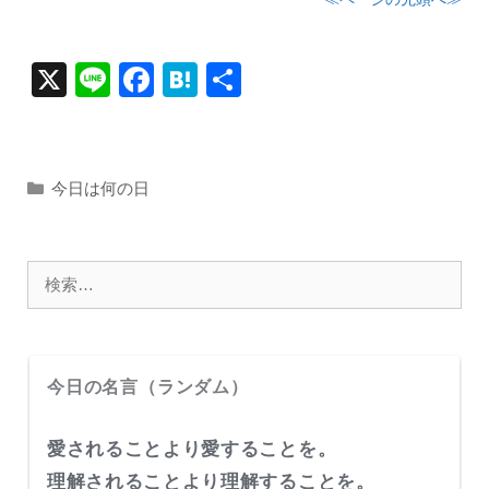
X
Li
F
H
共
n
a
at
有
e
c
e
e
n
カ
今日は何の日
テ
b
a
ゴ
o
リ
検
o
ー
索:
k
今日の名言（ランダム）
愛されることより愛することを。
理解されることより理解することを。