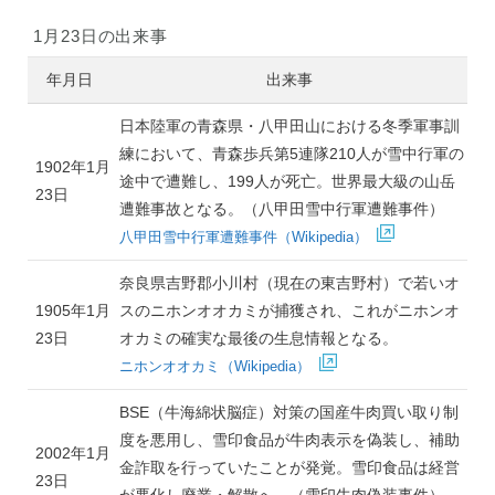
1月23日の出来事
年月日
出来事
日本陸軍の青森県・八甲田山における冬季軍事訓
練において、青森歩兵第5連隊210人が雪中行軍の
1902年1月
途中で遭難し、199人が死亡。世界最大級の山岳
23日
遭難事故となる。（八甲田雪中行軍遭難事件）
八甲田雪中行軍遭難事件（Wikipedia）
奈良県吉野郡小川村（現在の東吉野村）で若いオ
1905年1月
スのニホンオオカミが捕獲され、これがニホンオ
23日
オカミの確実な最後の生息情報となる。
ニホンオオカミ（Wikipedia）
BSE（牛海綿状脳症）対策の国産牛肉買い取り制
度を悪用し、雪印食品が牛肉表示を偽装し、補助
2002年1月
金詐取を行っていたことが発覚。雪印食品は経営
23日
が悪化し廃業・解散へ。（雪印牛肉偽装事件）