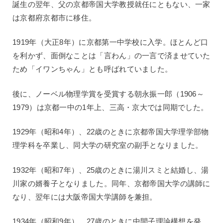
誕生の翌年、父の京都帝国大学教授就任にともない、一家
は京都府京都市に移住。
1919年（大正8年）に京都第一中学校に入学。ほとんど口
を利かず、面倒なことは「言わん」の一言で済ませていた
ため「イワンちゃん」とも呼ばれていました。
後に、ノーベル物理学賞を受賞する朝永振一郎（1906～
1979）は京都一中の1年上、三高・京大では同期でした。
1929年（昭和4年）、22歳のときに京都帝国大学理学部物
理学科を卒業し、同大学の研究室の副手となりました。
1932年（昭和7年）、25歳のときに湯川スミと結婚し、湯
川家の婿養子となりました。同年、京都帝国大学の講師に
なり、翌年には大阪帝国大学講師を兼担。
1934年（昭和9年）、27歳のときに中間子理論構想を発