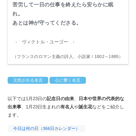
苦労して一日の仕事を終えたら安らかに眠
れ。
あとは神が守ってくださる。
- ヴィクトル・ユーゴー -
（フランスのロマン主義の詩人、小説家 / 1802～1885）
元気が出る名言
心に響く名言
以下では1月23日の
記念日の由来
、
日本や世界の代表的な
出来事
、1月23日生まれの
有名人
や
誕生花
などをご紹介し
ます。
今日は何の日（366日カレンダー）