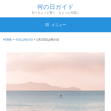
コ
何の日ガイド
ン
日々ちょっと賢く、ちょっと元気に
テ
ン
メニュー
ツ
へ
HOME
>
今日は何の日
>
1月23日は何の日
ス
キ
ッ
プ