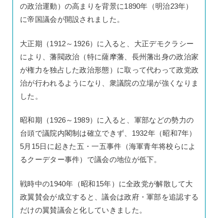
の政治運動）の高まりを背景に1890年（明治23年）
に帝国議会が開設されました。
大正期（1912～1926）に入ると、大正デモクラシー
により、藩閥政治（特に薩摩藩、長州藩出身の政治家
が権力を独占した政治形態）に取って代わって政党政
治が行われるようになり、衆議院の立場が強くなりま
した。
昭和期（1926～1989）に入ると、軍部などの勢力の
台頭で議院内閣制は確立できず、1932年（昭和7年）
5月15日に起きた五・一五事件（海軍青年将校らによ
るクーデター事件）で議会の地位が低下。
戦時中の1940年（昭和15年）に全政党が解散して大
政翼賛会が成立すると、議会は政府・軍部を追認する
だけの翼賛議会と化していきました。