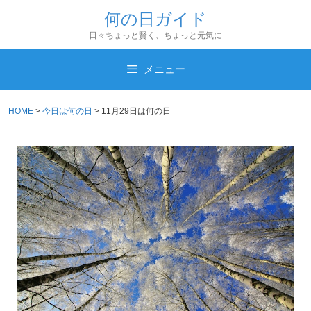
コ
何の日ガイド
ン
日々ちょっと賢く、ちょっと元気に
テ
ン
メニュー
ツ
へ
HOME
>
今日は何の日
>
11月29日は何の日
ス
キ
ッ
プ