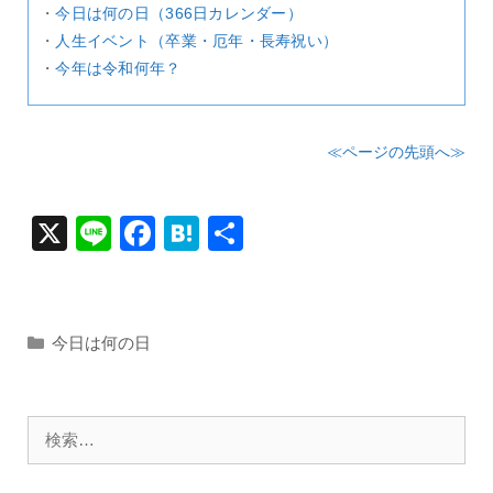
・
今日は何の日（366日カレンダー）
・
人生イベント（卒業・厄年・長寿祝い）
・
今年は令和何年？
≪ページの先頭へ≫
X
Li
F
H
共
n
a
at
有
e
c
e
e
n
カ
今日は何の日
テ
b
a
ゴ
o
リ
検
o
ー
索:
k