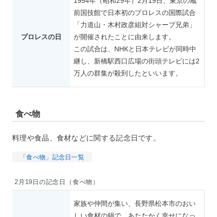
1954年（昭和29年）2月19日、東京の蔵
前国技館で日本初のプロレスの国際試合
「力道山・木村政彦組対シャープ兄弟」
プロレスの日
が開催されたことに由来します。
この試合は、NHKと日本テレビが同時中
継し、新橋駅西口広場の街頭テレビには2
万人の群集が殺到したといいます。
食べ物
料理や食品、食材などに関する記念日です。
「食べ物」記念日一覧
2月19日の記念日（食べ物）
家族や仲間が集い、長野県松本市のおい
しい食材の鍋で、あたたかく幸せになっ