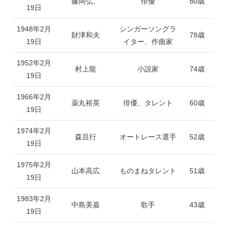
藤岡弘、
俳優
80歳
19日
1948年2月
シンガーソングラ
財津和夫
78歳
19日
イター、作曲家
1952年2月
村上龍
小説家
74歳
19日
1966年2月
薬丸裕英
俳優、タレント
60歳
19日
1974年2月
森且行
オートレース選手
52歳
19日
1975年2月
山本高広
ものまねタレント
51歳
19日
1983年2月
中島美嘉
歌手
43歳
19日