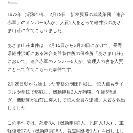
Shotaaa
1972年（昭和47年）2月19日、新左翼系の武装集団「連合
赤軍」のメンバー5人が、人質1人をとって軽井沢のあさ
ま山荘に立てこもりました。
あさま山荘事件は、2月19日から2月28日にかけて、長野
県軽井沢町にある河合楽器製作所の保養所「あさま山荘」
において、連合赤軍のメンバー5人が、管理人の妻を人質
にとって立てこもった事件です。
2月28日朝から始まった警察の制圧作戦に、犯人側もライ
フルや拳銃で応戦し、機動隊員2人が殉職。午後6時過
ぎ、機動隊が山荘に突入して犯人全員を逮捕。人質を救出
しました。
この事件では、死者3人（機動隊員2人、民間人1人）、重
軽傷者27人（機動隊員26人、報道関係者1人）を出しまし