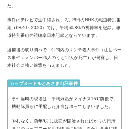
た。
事件はテレビで生中継され、2月28日のNHKの報道特別番
組（09:40～20:20）では、平均50.8%の視聴率を記録。報
道特別番組の視聴率日本記録となっています。
逮捕後の取り調べで、仲間内のリンチ殺人事件（山岳ベー
ス事件：メンバー29人のうち12人が死亡）が発覚し、日
本社会に強い衝撃を与えました。
カップヌードルとあさま山荘事件
事件当時の現場は、平均気温がマイナス15℃前後で、
機動隊員らに手配した弁当は凍ってしまいました。
やむなく、前年9月に販売が開始されたばかりの日清
食品のカップヌードルを隊員に配給。温かい食事に隊