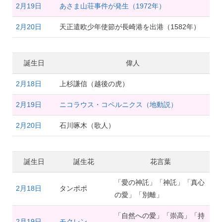
2月19日
あさま山荘事件が発生（1972年）
2月20日
天正遣欧少年使節が長崎港を出港（1582年）
誕生日
偉人
2月18日
上杉謙信（越後の虎）
2月19日
ニコラウス・コペルニクス（地動説）
2月20日
石川啄木（歌人）
誕生日
誕生花
花言葉
「愛の神託」「神託」「真心
2月18日
タンポポ
の愛」「別離」
「自然への愛」「崇高」「持
2月19日
モクレン