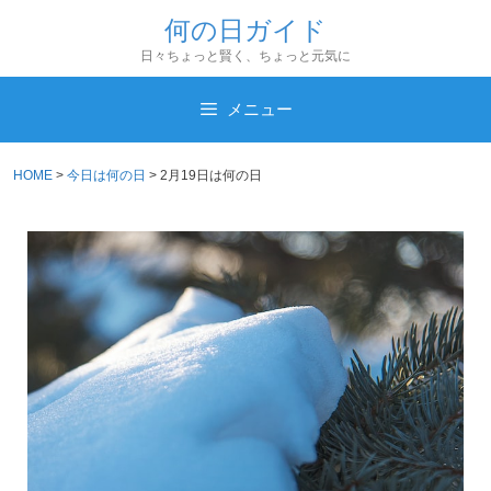
コ
何の日ガイド
ン
日々ちょっと賢く、ちょっと元気に
テ
ン
メニュー
ツ
へ
HOME
>
今日は何の日
>
2月19日は何の日
ス
キ
ッ
プ