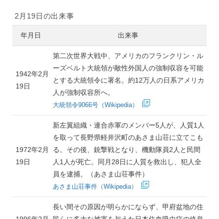
2月19日の出来事
年月日
出来事
第二次世界大戦中、アメリカのフランクリン・ル
ーズベルト大統領が敵性外国人の強制収容を可能
1942年2月
とする大統領令に署名。約12万人の日系アメリカ
19日
人が強制収容所へ。
大統領令9066号（Wikipedia）
新左翼組織・連合赤軍のメンバー5人が、人質1人
を取って長野県軽井沢町のあさま山荘に立てこも
1972年2月
る。その後、銃撃戦となり、機動隊員2人と民間
19日
人1人が死亡。同月28日に人質を救出し、犯人全
員を逮捕。（あさま山荘事件）
あさま山荘事件（Wikipedia）
長い間その原因が明らかにならず、甲府盆地の住
1996年2月
民らに多大な被害を与えた日本住血吸虫症の終息