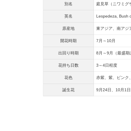
別名
庭見草（ニワミグ
英名
Lespedeza, Bush c
原産地
東アジア、南アジ
開花時期
7月～10月
出回り時期
8月～9月（最盛期
花持ち日数
3～4日程度
花色
赤紫、紫、ピンク
誕生花
9月24日、10月1日