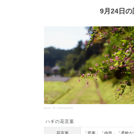
9月24日
photo: M’s photography
ハギの花言葉
花言葉
「思案」「内気」「柔軟な