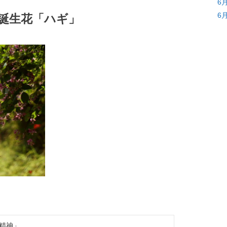
6
6
の誕生花「ハギ」
精神」