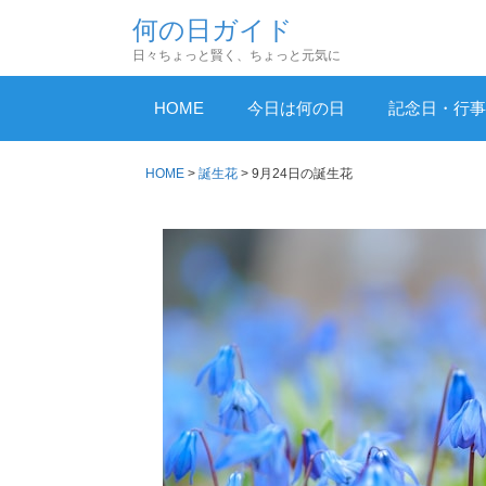
コ
何の日ガイド
ン
日々ちょっと賢く、ちょっと元気に
テ
ン
HOME
今日は何の日
記念日・行事
ツ
へ
HOME
>
誕生花
>
9月24日の誕生花
ス
キ
ッ
プ