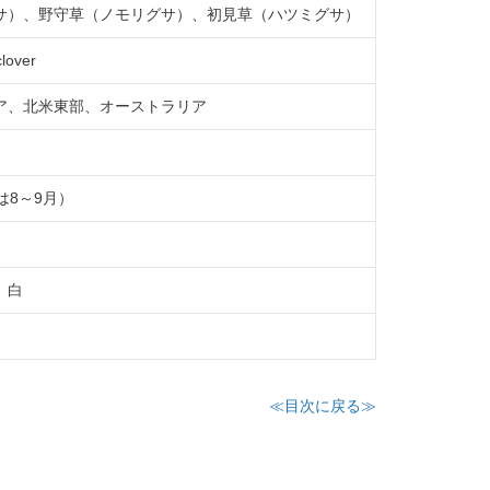
サ）、野守草（ノモリグサ）、初見草（ハツミグサ）
lover
ア、北米東部、オーストラリア
は8～9月）
、白
≪目次に戻る≫