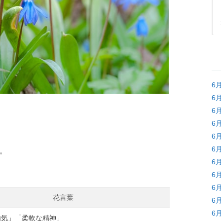
6
6
6
6
6
6
。
6
6
6
花言葉
6
6
内気」「柔軟な精神」