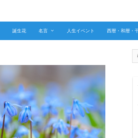
誕生花
名言
人生イベント
西暦・和暦・
検
索: