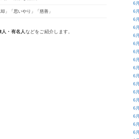
6
忘却」「思いやり」「慈善」
6
6
6
偉人・有名人
などをご紹介します。
6
6
6
6
6
6
6
6
6
6
6
6
6