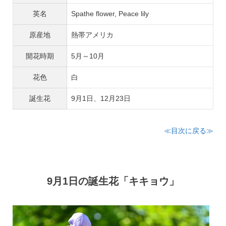
英名
Spathe flower, Peace lily
原産地
熱帯アメリカ
開花時期
5月～10月
花色
白
誕生花
9月1日、12月23日
≪目次に戻る≫
9月1日の誕生花「キキョウ」