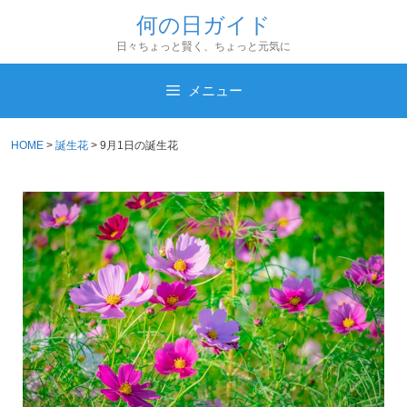
コ
何の日ガイド
ン
日々ちょっと賢く、ちょっと元気に
テ
ン
メニュー
ツ
へ
HOME
>
誕生花
>
9月1日の誕生花
ス
キ
ッ
プ