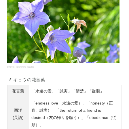
photo: Toshihiro Gamo
キキョウの花言葉
花言葉
「永遠の愛」「誠実」「清楚」「従順」
「endless love（永遠の愛）」「honesty（正
西洋
直、誠実）」「the return of a friend is
(英語)
desired（友の帰りを願う）」「obedience（従
順）」