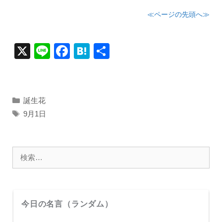
≪ページの先頭へ≫
X
Li
F
H
共
n
a
at
有
e
c
e
e
n
カ
誕生花
テ
b
a
タ
9月1日
ゴ
グ
o
リ
o
ー
検
k
索:
今日の名言（ランダム）