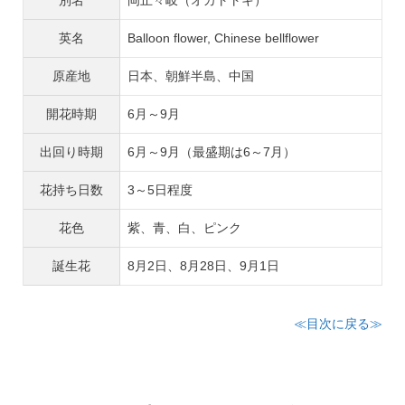
別名
岡止々岐（オカトトキ）
英名
Balloon flower, Chinese bellflower
原産地
日本、朝鮮半島、中国
開花時期
6月～9月
出回り時期
6月～9月（最盛期は6～7月）
花持ち日数
3～5日程度
花色
紫、青、白、ピンク
誕生花
8月2日、8月28日、9月1日
≪目次に戻る≫