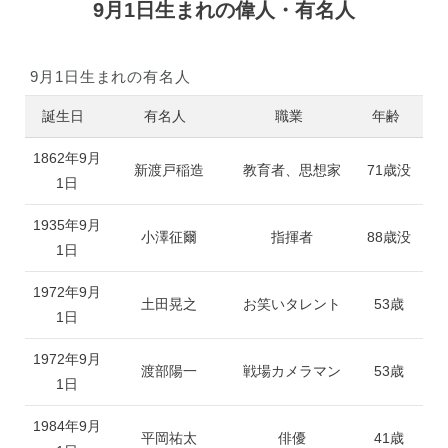
9月1日生まれの偉人・有名人
9月1日生まれの有名人
誕生日
有名人
職業
年齢
1862年9月
新渡戸稲造
教育者、思想家
71歳没
1日
1935年9月
小澤征爾
指揮者
88歳没
1日
1972年9月
土田晃之
お笑いタレント
53歳
1日
1972年9月
渡部陽一
戦場カメラマン
53歳
1日
1984年9月
平岡祐太
俳優
41歳