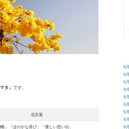
6
6
6
マタ」
です。
6
6
6
6
花言葉
6
別離」「ほのかな喜び」「優しい思い出」
6