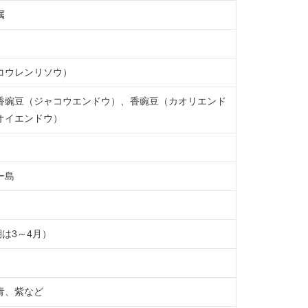
属
コウレンリソウ）
香豌豆（ジャコウエンドウ）、香豌豆（カオリエンド
オイエンドウ）
ー島
期は3～4月）
青、紫など