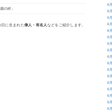
6
肉親の絆」
6
6
6
の日に生まれた
偉人・有名人
などをご紹介します。
6
6
6
6
6
6
6
6
6
6
6
6
6