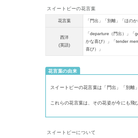
スイートピーの花言葉
花言葉
「門出」「別離」「ほのか
「departure（門出）」「go
西洋
かな喜び）」「tender mem
(英語)
喜び）」
花言葉の由来
スイートピーの花言葉は「門出」「別離
これらの花言葉は、その花姿が今にも飛
スイートピーについて