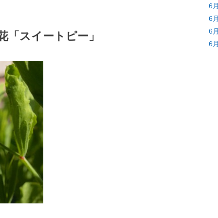
6
6
6
生花「スイートピー」
6