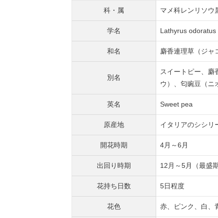
科・属
マメ科レンリソウ
学名
Lathyrus odoratus
和名
麝香連理草（ジャ
スイートピー、麝
別名
ウ）、匂豌豆（ニ
英名
Sweet pea
原産地
イタリアのシシリ
開花時期
4月～6月
出回り時期
12月～5月（最盛
花持ち日数
5日程度
花色
赤、ピンク、白、