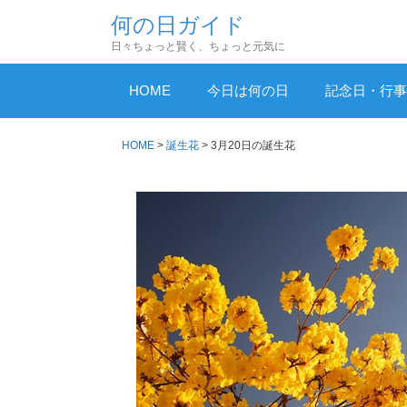
コ
何の日ガイド
ン
日々ちょっと賢く、ちょっと元気に
テ
ン
HOME
今日は何の日
記念日・行事
ツ
へ
HOME
>
誕生花
>
3月20日の誕生花
ス
キ
ッ
プ