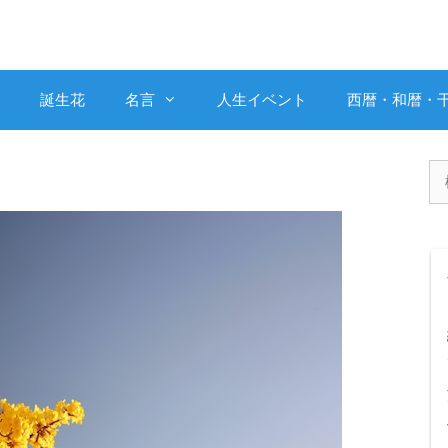
誕生花
名言
人生イベント
西暦・和暦・
検
索: