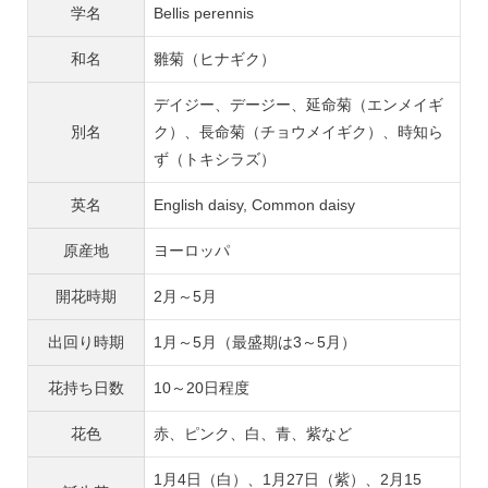
学名
Bellis perennis
和名
雛菊（ヒナギク）
デイジー、デージー、延命菊（エンメイギ
別名
ク）、長命菊（チョウメイギク）、時知ら
ず（トキシラズ）
英名
English daisy, Common daisy
原産地
ヨーロッパ
開花時期
2月～5月
出回り時期
1月～5月（最盛期は3～5月）
花持ち日数
10～20日程度
花色
赤、ピンク、白、青、紫など
1月4日（白）、1月27日（紫）、2月15