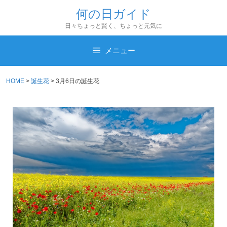
コ
何の日ガイド
ン
日々ちょっと賢く、ちょっと元気に
テ
ン
メニュー
ツ
へ
HOME
>
誕生花
>
3月6日の誕生花
ス
キ
ッ
プ