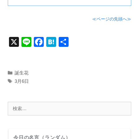
≪ページの先頭へ≫
X
Li
F
H
共
n
a
at
有
e
c
e
e
n
カ
誕生花
テ
b
a
タ
3月6日
ゴ
グ
o
リ
o
ー
検
k
索:
今日の名言（ランダム）