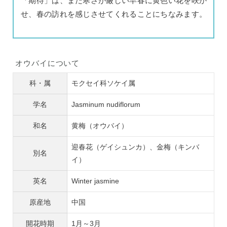
「期待」は、まだ寒さが厳しい早春に黄色い花を咲か
せ、春の訪れを感じさせてくれることにちなみます。
オウバイについて
科・属
モクセイ科ソケイ属
学名
Jasminum nudiflorum
和名
黄梅（オウバイ）
迎春花（ゲイシュンカ）、金梅（キンバ
別名
イ）
英名
Winter jasmine
原産地
中国
開花時期
1月～3月