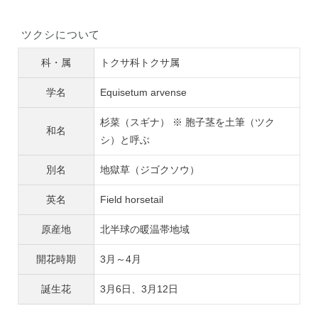
ツクシについて
科・属
トクサ科トクサ属
学名
Equisetum arvense
杉菜（スギナ） ※ 胞子茎を土筆（ツク
和名
シ）と呼ぶ
別名
地獄草（ジゴクソウ）
英名
Field horsetail
原産地
北半球の暖温帯地域
開花時期
3月～4月
誕生花
3月6日、3月12日