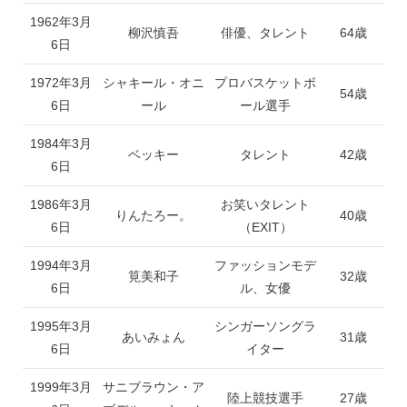
1962年3月
柳沢慎吾
俳優、タレント
64歳
6日
1972年3月
シャキール・オニ
プロバスケットボ
54歳
6日
ール
ール選手
1984年3月
ベッキー
タレント
42歳
6日
1986年3月
お笑いタレント
りんたろー。
40歳
6日
（EXIT）
1994年3月
ファッションモデ
筧美和子
32歳
6日
ル、女優
1995年3月
シンガーソングラ
あいみょん
31歳
6日
イター
1999年3月
サニブラウン・ア
陸上競技選手
27歳