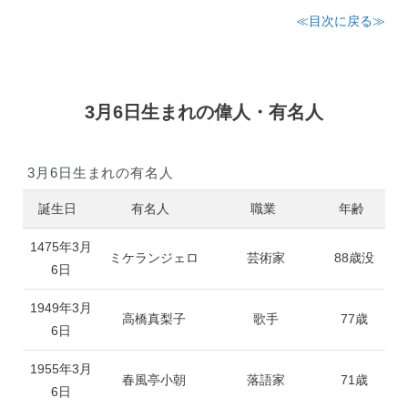
≪目次に戻る≫
3月6日生まれの偉人・有名人
3月6日生まれの有名人
誕生日
有名人
職業
年齢
1475年3月
ミケランジェロ
芸術家
88歳没
6日
1949年3月
高橋真梨子
歌手
77歳
6日
1955年3月
春風亭小朝
落語家
71歳
6日