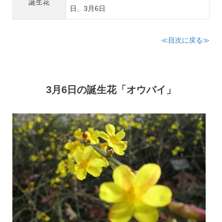
誕生花
日、3月6日
≪目次に戻る≫
3月6日の誕生花「オウバイ」