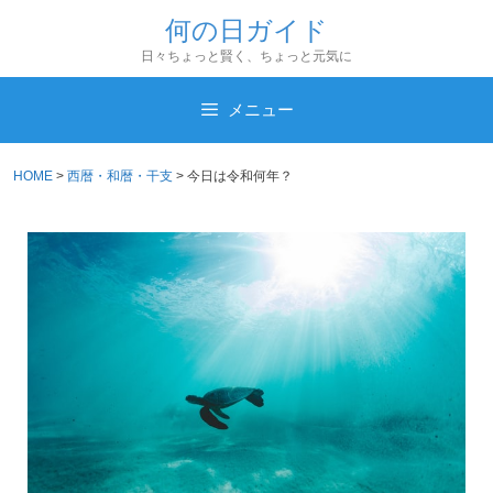
コ
何の日ガイド
ン
日々ちょっと賢く、ちょっと元気に
テ
ン
メニュー
ツ
へ
HOME
>
西暦・和暦・干支
>
今日は令和何年？
ス
キ
ッ
プ