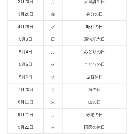
2月23日
月
天皇誕生日
3月20日
金
春分の日
4月29日
水
昭和の日
5月3日
日
憲法記念日
5月4日
月
みどりの日
5月5日
火
こどもの日
5月6日
水
振替休日
7月20日
月
海の日
8月11日
火
山の日
9月21日
月
敬老の日
9月22日
火
国民の休日