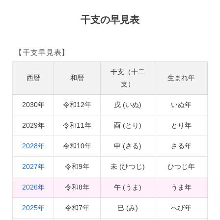
干支の早見表
【干支早見表】
干支（十二
西暦
和暦
生まれ年
支）
2030年
令和12年
戌 (いぬ)
いぬ年
2029年
令和11年
酉 (とり)
とり年
2028年
令和10年
申 (さる)
さる年
2027年
令和9年
未 (ひつじ)
ひつじ年
2026年
令和8年
午 (うま)
うま年
2025年
令和7年
巳 (み)
へび年