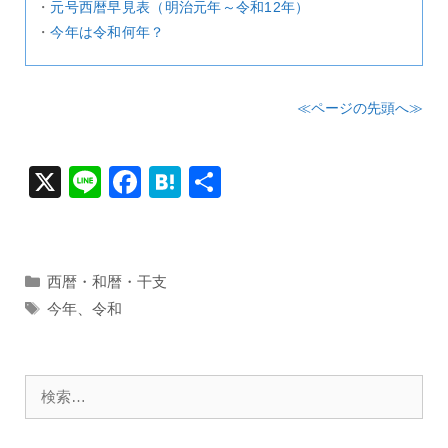
・
元号西暦早見表（明治元年～令和12年）
・
今年は令和何年？
≪ページの先頭へ≫
X
Li
F
H
共
n
a
at
有
e
c
e
e
n
カ
西暦・和暦・干支
テ
b
a
タ
今年
、
令和
ゴ
グ
o
リ
o
ー
検
k
索: