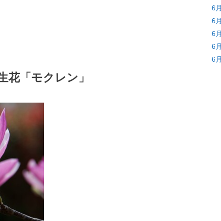
6
6
6
6
6
誕生花「モクレン」