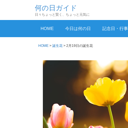
コ
何の日ガイド
ン
日々ちょっと賢く、ちょっと元気に
テ
ン
HOME
今日は何の日
記念日・行事
ツ
へ
HOME
>
誕生花
>
2月19日の誕生花
ス
キ
ッ
プ