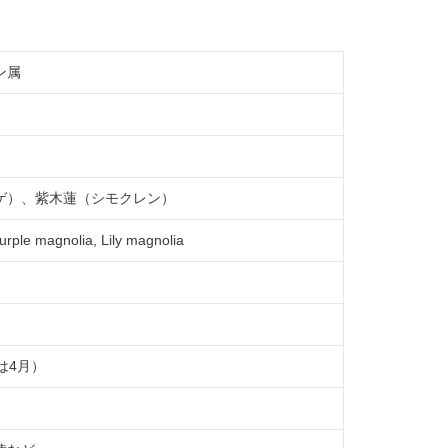
ン属
ゲ）、紫木蓮（シモクレン）
rple magnolia, Lily magnolia
は4月）