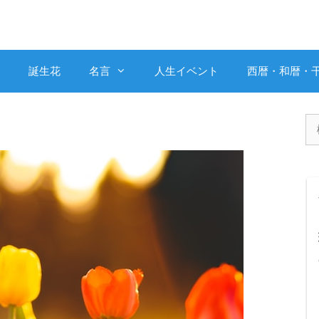
誕生花
名言
人生イベント
西暦・和暦・
検
索: