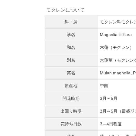
モクレンについて
科・属
モクレン科モクレ
学名
Magnolia liliiflora
和名
木蓮（モクレン）
別名
木蓮華（モクレン
英名
Mulan magnolia, Pu
原産地
中国
開花時期
3月～5月
出回り時期
3月～5月（最盛期
花持ち日数
3～4日程度