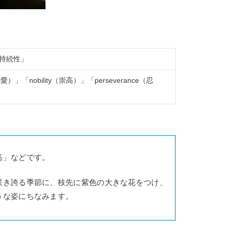
持続性」
への愛）」「nobility（崇高）」「perseverance（忍
高」などです。
咲き誇る季節に、枝先に紫色の大きな花をつけ、
うな姿にちなみます。