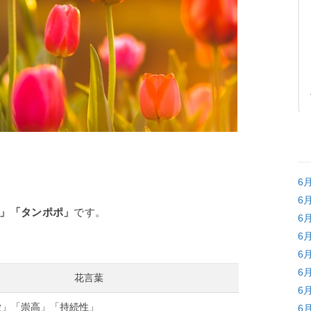
6
6
」「タンポポ」
です。
6
6
6
6
花言葉
6
愛」「崇高」「持続性」
6