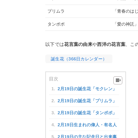
プリムラ
「青春のは
タンポポ
「愛の神託
以下では
花言葉の由来
や
西洋の花言葉
、こ
誕生花（366日カレンダー）
目次
2月19日の誕生花「モクレン」
2月19日の誕生花「プリムラ」
2月19日の誕生花「タンポポ」
2月19日生まれの偉人・有名人
2月19日の主な記念日と出来事