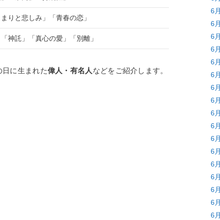
6
じまりと悲しみ」「青春の恋」
6
6
」「神託」「真心の愛」「別離」
6
6
の日に生まれた
偉人・有名人
などをご紹介します。
6
6
6
6
6
6
6
6
6
6
6
6