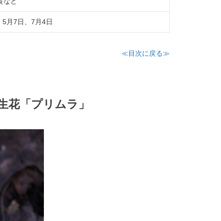
黄など
、5月7日、7月4日
≪目次に戻る≫
誕生花「プリムラ」