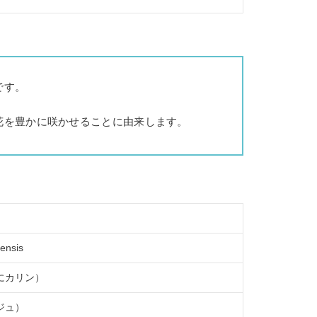
です。
花を豊かに咲かせることに由来します。
ensis
にカリン）
ジュ）