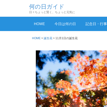
コ
何の日ガイド
ン
日々ちょっと賢く、ちょっと元気に
テ
ン
HOME
今日は何の日
記念日・行事
ツ
へ
HOME
>
誕生花
>
11月1日の誕生花
ス
キ
ッ
プ