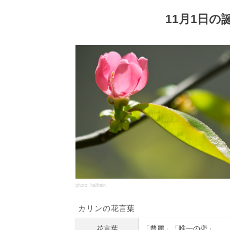
11月1日
photo: halfrain
カリンの花言葉
花言葉
「豊麗」「唯一の恋」