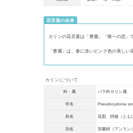
花言葉の由来
カリンの花言葉は「豊麗」「唯一の恋」
「豊麗」は、春に淡いピンク色の美しい
カリンについて
科・属
バラ科カリン属
学名
Pseudocydonia sin
和名
花梨、榠樝（とも
別名
安蘭樹（アンラン