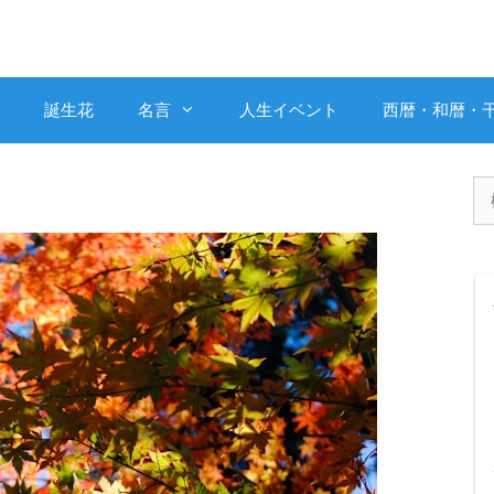
誕生花
名言
人生イベント
西暦・和暦・
検
索: