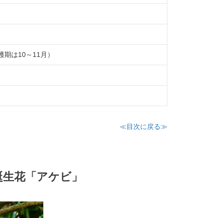
穫期は10～11月）
≪目次に戻る≫
の誕生花「アケビ」