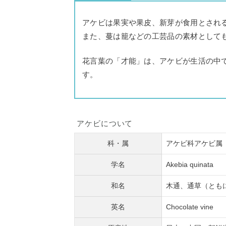
アケビは果実や果皮、新芽が食用とされ
また、蔓は籠などの工芸品の素材として
花言葉の「才能」は、アケビが生活の中
す。
アケビについて
科・属
アケビ科アケビ属
学名
Akebia quinata
和名
木通、通草（とも
英名
Chocolate vine