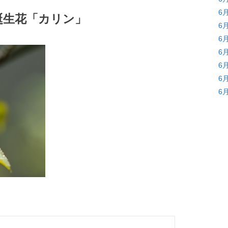
6
の誕生花「カリン」
6
6
6
6
6
6