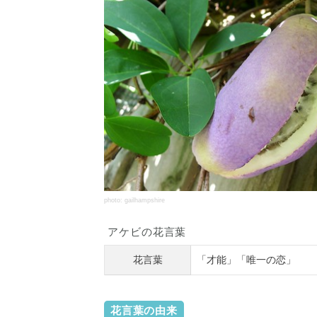
photo: gailhampshire
アケビの花言葉
花言葉
「才能」「唯一の恋」
花言葉の由来