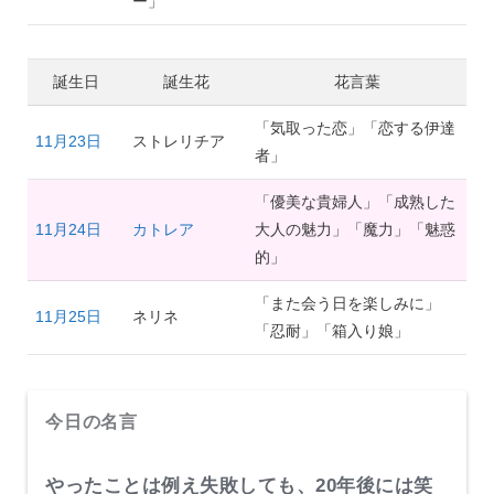
ー」
誕生日
誕生花
花言葉
「気取った恋」「恋する伊達
11月23日
ストレリチア
者」
「優美な貴婦人」「成熟した
11月24日
カトレア
大人の魅力」「魔力」「魅惑
的」
「また会う日を楽しみに」
11月25日
ネリネ
「忍耐」「箱入り娘」
今日の名言
やったことは例え失敗しても、20年後には笑