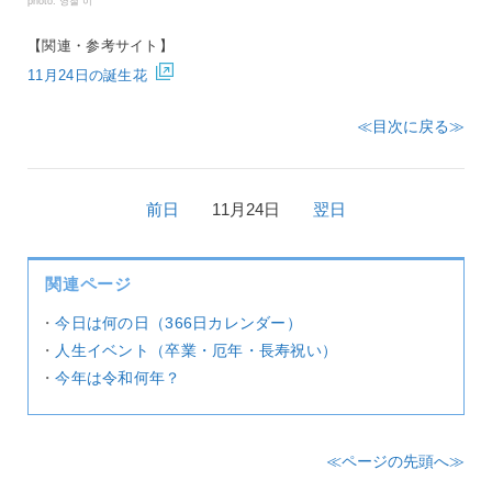
photo: 영철 이
【関連・参考サイト】
11月24日の誕生花
≪目次に戻る≫
前日
11月24日
翌日
関連ページ
・
今日は何の日（366日カレンダー）
・
人生イベント（卒業・厄年・長寿祝い）
・
今年は令和何年？
≪ページの先頭へ≫