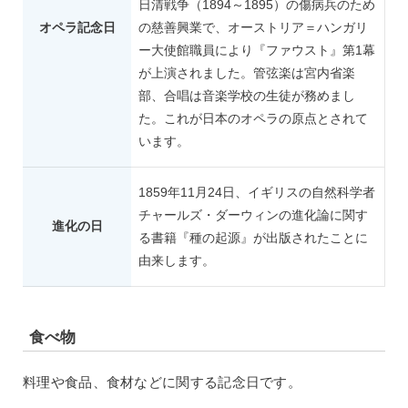
日清戦争（1894～1895）の傷病兵のため
オペラ記念日
の慈善興業で、オーストリア＝ハンガリ
ー大使館職員により『ファウスト』第1幕
が上演されました。管弦楽は宮内省楽
部、合唱は音楽学校の生徒が務めまし
た。これが日本のオペラの原点とされて
います。
1859年11月24日、イギリスの自然科学者
チャールズ・ダーウィンの進化論に関す
進化の日
る書籍『種の起源』が出版されたことに
由来します。
食べ物
料理や食品、食材などに関する記念日です。