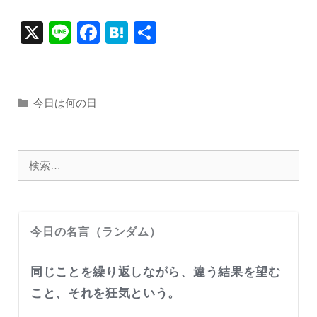
X
Li
F
H
共
n
a
at
有
e
c
e
e
n
カ
今日は何の日
テ
b
a
ゴ
o
リ
検
o
ー
索:
k
今日の名言（ランダム）
同じことを繰り返しながら、違う結果を望む
こと、それを狂気という。