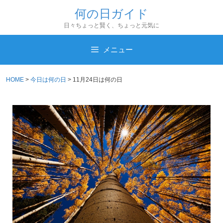
コ
何の日ガイド
ン
日々ちょっと賢く、ちょっと元気に
テ
ン
メニュー
ツ
へ
HOME
>
今日は何の日
>
11月24日は何の日
ス
キ
ッ
プ