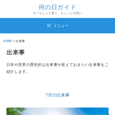
コ
何の日ガイド
ン
日々ちょっと賢く、ちょっと元気に
テ
ン
メニュー
ツ
へ
HOME
>
出来事
ス
出来事
キ
ッ
日本や世界の歴史的な出来事や覚えておきたい出来事をご
プ
紹介します。
7月の出来事