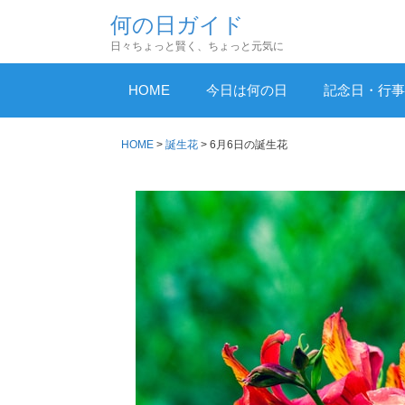
コ
何の日ガイド
ン
日々ちょっと賢く、ちょっと元気に
テ
ン
HOME
今日は何の日
記念日・行事
ツ
へ
HOME
>
誕生花
>
6月6日の誕生花
ス
キ
ッ
プ