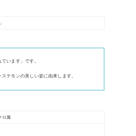
」
れています」です。
ンステモンの美しい姿に由来します。
クロ属