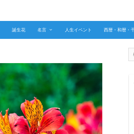
誕生花
名言
人生イベント
西暦・和暦・
検
索: