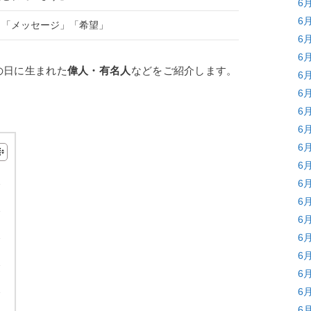
6
6
」「メッセージ」「希望」
6
6
の日に生まれた
偉人・有名人
などをご紹介します。
6
6
6
6
6
6
6
6
6
6
6
6
6
6