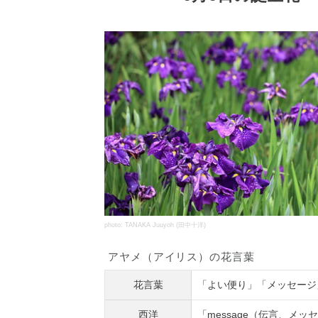
photo: TANAKA Juuyoh (田中十洋)
アヤメ（アイリス）の花言葉
花言葉
「よい便り」「メッセージ
西洋
「message（伝言、メッセ