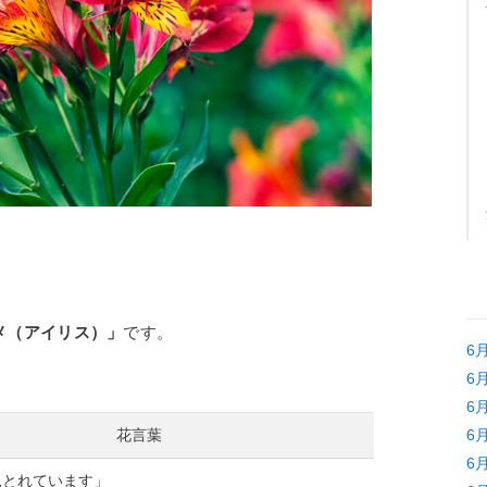
メ（アイリス）」
です。
6
6
6
花言葉
6
6
見とれています」