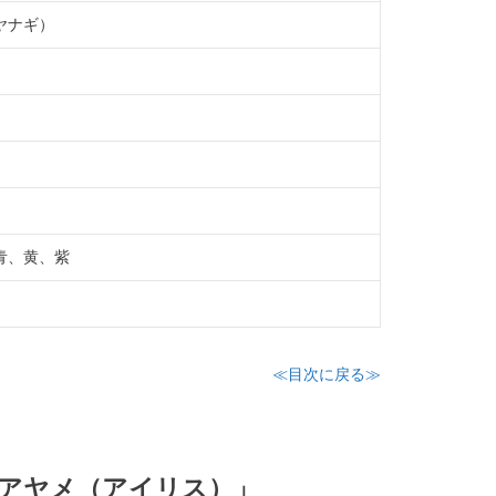
ヤナギ）
青、黄、紫
≪目次に戻る≫
「アヤメ（アイリス）」