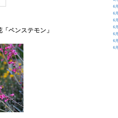
6
6
6
6
花「ペンステモン」
6
6
6