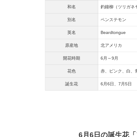
和名
釣鐘柳（ツリガネ
別名
ペンステモン
英名
Beardtongue
原産地
北アメリカ
開花時期
6月～9月
花色
赤、ピンク、白、
誕生花
6月6日、7月5日
6月6日の誕生花