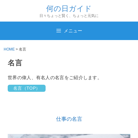
コ
何の日ガイド
ン
日々ちょっと賢く、ちょっと元気に
テ
ン
メニュー
ツ
へ
HOME
>
名言
ス
名言
キ
ッ
世界の偉人、有名人の名言をご紹介します。
プ
名言（TOP）
仕事の名言